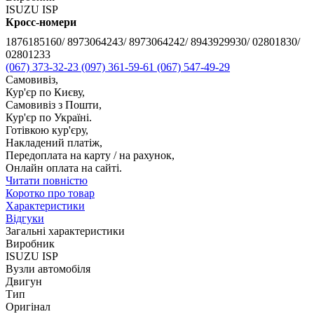
ISUZU ISP
Кросс-номери
1876185160/ 8973064243/ 8973064242/ 8943929930/ 02801830/
02801233
(067) 373-32-23
(097) 361-59-61
(067) 547-49-29
Самовивіз,
Кур'єр по Києву,
Самовивіз з Пошти,
Кур'єр по Україні.
Готівкою кур'єру,
Накладений платіж,
Передоплата на карту / на рахунок,
Онлайн оплата на сайті.
Читати повністю
Коротко про товар
Характеристики
Відгуки
Загальні характеристики
Виробник
ISUZU ISP
Вузли автомобіля
Двигун
Тип
Оригінал