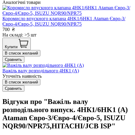
Аналогічні товари
Коромисло впускного клапана 4HK1/6НК1 Ataman Євро-3/
Євро-4/Євро-5, ISUZU NQR90/NPR75
700
₴
На складі: >5 шт
Купити
В список желаний
Сравнить
Важіль валу розподільного 4HК1 (А)
Уточніть наявність
В список желаний
Сравнить
Відгуки про "Важіль валу
розподільного випуск. 4HК1/6HK1 (А)
Ataman Євро-3/Євро-4/Євро-5, ISUZU
NQR90/NPR75,HITACHI/JCB ISP"