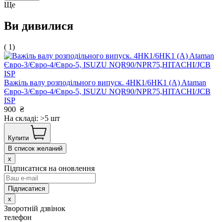
Ще
Ви дивилися
( 1)
Важіль валу розподільного випуск. 4HК1/6HK1 (А) Ataman
Євро-3/Євро-4/Євро-5, ISUZU NQR90/NPR75,HITACHI/JCB
ISP
900
₴
На складі: >5 шт
Купити
В список желаний
x
Підписатися на оновлення
x
Зворотній дзвінок
телефон