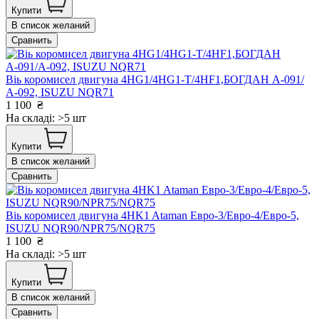
Купити
В список желаний
Сравнить
Віь коромисел двигуна 4HG1/4HG1-T/4HF1,БОГДАН А-091/
А-092, ISUZU NQR71
1 100
₴
На складі: >5 шт
Купити
В список желаний
Сравнить
Віь коромисел двигуна 4HK1 Ataman Евро-3/Евро-4/Евро-5,
ISUZU NQR90/NPR75/NQR75
1 100
₴
На складі: >5 шт
Купити
В список желаний
Сравнить