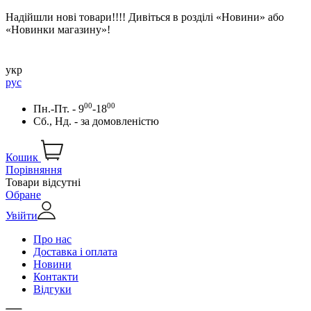
Надійшли нові товари!!!! Дивіться в розділі «Новини» або
«Новинки магазину»!
укр
рус
00
00
Пн.-Пт. - 9
-18
Сб., Нд. -
за домовленістю
Кошик
Порівняння
Товари відсутні
Обране
Увійти
Про нас
Доставка і оплата
Новини
Контакти
Відгуки