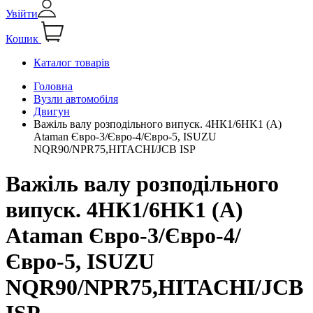
Увійти
Кошик
Каталог товарів
Головна
Вузли автомобіля
Двигун
Важіль валу розподільного випуск. 4HК1/6HK1 (А)
Ataman Євро-3/Євро-4/Євро-5, ISUZU
NQR90/NPR75,HITACHI/JCB ISP
Важіль валу розподільного
випуск. 4HК1/6HK1 (А)
Ataman Євро-3/Євро-4/
Євро-5, ISUZU
NQR90/NPR75,HITACHI/JCB
ISP