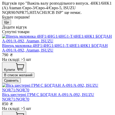
Відгуків про "Важіль валу розподільного випуск. 4HК1/6HK1
(А) Ataman Євро-3/Євро-4/Євро-5, ISUZU
NQR90/NPR75,HITACHI/JCB ISP" ще немає.
Будьте першим!
Ще
Додати відгук
Супутні товари
Вінець маховика 4HF1/4HG1/4HG1-T/4НЕ1/4НК1 БОГДАН
А-091/А-092, Ataman, ISUZU
790
₴
На складі: >5 шт
Купити
В список желаний
Сравнить
Вісь шестерні ГРМ С БОГДАН А-091/А-092, ISUZU
NQR71/NQR70
850
₴
На складі: >5 шт