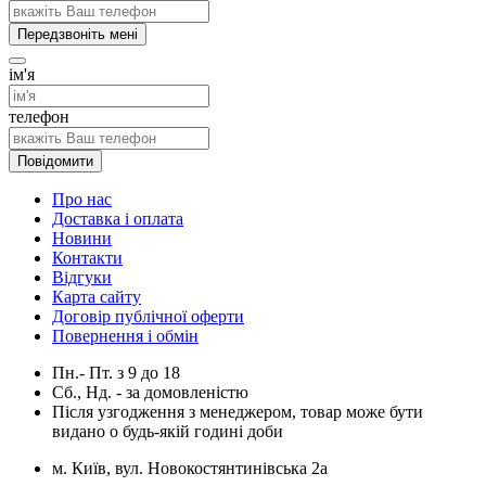
Передзвоніть мені
ім'я
телефон
Повідомити
Про нас
Доставка і оплата
Новини
Контакти
Відгуки
Карта сайту
Договір публічної оферти
Повернення і обмін
Пн.- Пт.
з
9
до
18
Сб., Нд. -
за домовленістю
Після узгодження з менеджером, товар може бути
видано о будь-якій годині доби
м. Київ, вул. Новокостянтинівська 2а