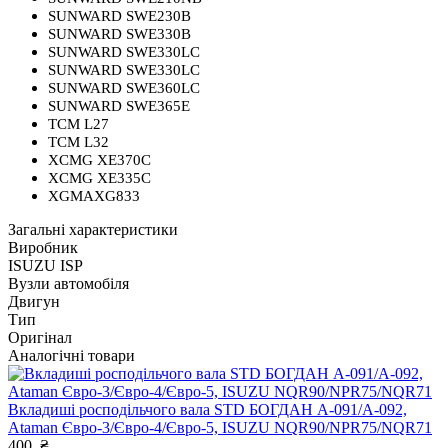
SUNWARD SWE230B
SUNWARD SWE330B
SUNWARD SWE330LC
SUNWARD SWE330LC
SUNWARD SWE360LC
SUNWARD SWE365E
TCM L27
TCM L32
XCMG XE370C
XCMG XE335C
XGMAXG833
Загальні характеристики
Виробник
ISUZU ISP
Вузли автомобіля
Двигун
Тип
Оригінал
Аналогічні товари
Вкладиші росподільчого вала STD БОГДАН А-091/А-092,
Ataman Євро-3/Євро-4/Євро-5, ISUZU NQR90/NPR75/NQR71
400
₴