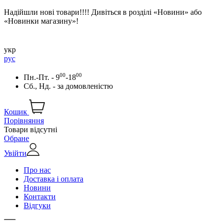
Надійшли нові товари!!!! Дивіться в розділі «Новини» або
«Новинки магазину»!
укр
рус
00
00
Пн.-Пт. - 9
-18
Сб., Нд. -
за домовленістю
Кошик
Порівняння
Товари відсутні
Обране
Увійти
Про нас
Доставка і оплата
Новини
Контакти
Відгуки