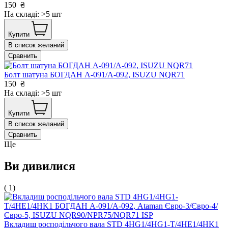
150
₴
На складі: >5 шт
Купити
В список желаний
Сравнить
Болт шатуна БОГДАН А-091/А-092, ISUZU NQR71
150
₴
На складі: >5 шт
Купити
В список желаний
Сравнить
Ще
Ви дивилися
( 1)
Вкладиш росподільчого вала STD 4HG1/4HG1-T/4HE1/4HK1