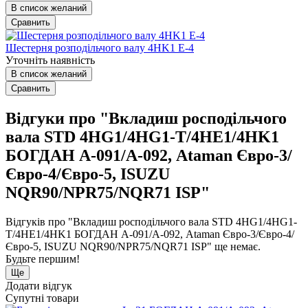
В список желаний
Сравнить
Шестерня розподільчого валу 4HK1 E-4
Уточніть наявність
В список желаний
Сравнить
Відгуки про "Вкладиш росподільчого
вала STD 4HG1/4HG1-T/4HE1/4HK1
БОГДАН А-091/А-092, Ataman Євро-3/
Євро-4/Євро-5, ISUZU
NQR90/NPR75/NQR71 ISP"
Відгуків про "Вкладиш росподільчого вала STD 4HG1/4HG1-
T/4HE1/4HK1 БОГДАН А-091/А-092, Ataman Євро-3/Євро-4/
Євро-5, ISUZU NQR90/NPR75/NQR71 ISP" ще немає.
Будьте першим!
Ще
Додати відгук
Супутні товари