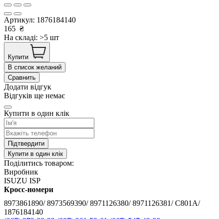
Артикул:
1876184140
165
₴
На складі: >5 шт
Купити
В список желаний
Сравнить
Додати відгук
Відгуків ще немає
Купити в один клік
Підтвердити
Купити в один клік
Поділитись товаром:
Виробник
ISUZU ISP
Кросс-номери
8973861890/ 8973569390/ 8971126380/ 8971126381/ C801A/
1876184140