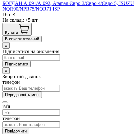
БОГДАН А-091/А-092, Ataman Євро-3/Євро-4/Євро-5, ISUZU
NQR90/NPR75/NQR71 ISP
165
₴
На складі: >5 шт
Купити
В список желаний
x
Підписатися на оновлення
x
Зворотній дзвінок
телефон
Передзвоніть мені
ім'я
телефон
Повідомити