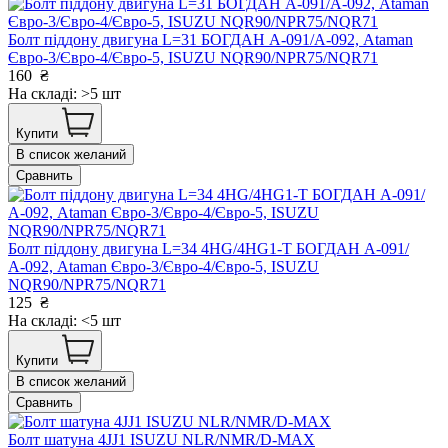
Болт піддону двигуна L=31 БОГДАН А-091/А-092, Ataman
Євро-3/Євро-4/Євро-5, ISUZU NQR90/NPR75/NQR71
160
₴
На складі: >5 шт
Купити
В список желаний
Сравнить
Болт піддону двигуна L=34 4HG/4HG1-T БОГДАН А-091/
А-092, Ataman Євро-3/Євро-4/Євро-5, ISUZU
NQR90/NPR75/NQR71
125
₴
На складі: <5 шт
Купити
В список желаний
Сравнить
Болт шатуна 4JJ1 ISUZU NLR/NMR/D-MAX