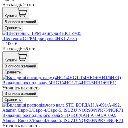
На складі: >5 шт
Купити
В список желаний
Сравнить
Шестерня С ГРМ двигуна 4HК1 Z=35
2 100
₴
На складі: <5 шт
Купити
В список желаний
Сравнить
Вкладиші роспод. валу (4HG1/4HG1-T/4HE1/6HH1/6HE1)
Уточніть наявність
В список желаний
Сравнить
Вкладиші росподільчого вала STD БОГДАН А-091/А-092,
Ataman Євро-3/Євро-4/Євро-5, ISUZU NQR90/NPR75/NQR71
Уточніть наявність