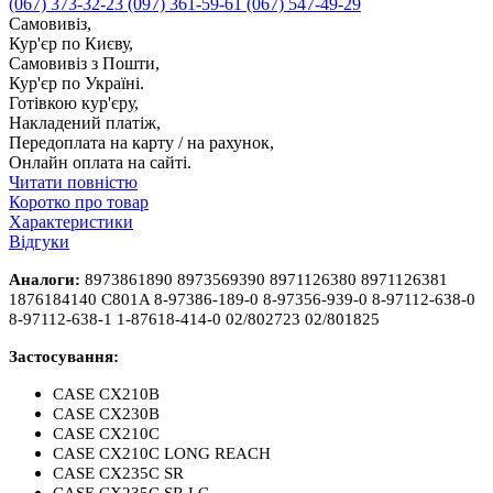
(067) 373-32-23
(097) 361-59-61
(067) 547-49-29
Самовивіз,
Кур'єр по Києву,
Самовивіз з Пошти,
Кур'єр по Україні.
Готівкою кур'єру,
Накладений платіж,
Передоплата на карту / на рахунок,
Онлайн оплата на сайті.
Читати повністю
Коротко про товар
Характеристики
Відгуки
Аналоги:
8973861890
8973569390
8971126380
897112638
1
1876184140
C801A
8
-
97386
-
189
-
0 8
-
97356
-
939
-
0 8
-
97112
-
638
-
0
8
-
97112
-
638
-
1 1
-
87618
-
414
-
0
02/80
2723
02/80
1825
Застосування:
CASE CX210B
CASE CX230B
CASE CX210C
CASE CX210C LONG REACH
CASE CX235C SR