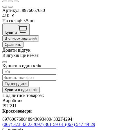
Артикул:
8976067680
410
₴
На складі: <5 шт
Купити
В список желаний
Сравнить
Додати відгук
Відгуків ще немає
Купити в один клік
Підтвердити
Купити в один клік
Поділитись товаром:
Виробник
ISUZU
Кросс-номери
8976067680/ 8943693400/ 332F4294
(067) 373-32-23
(097) 361-59-61
(067) 547-49-29
Самовивіз,