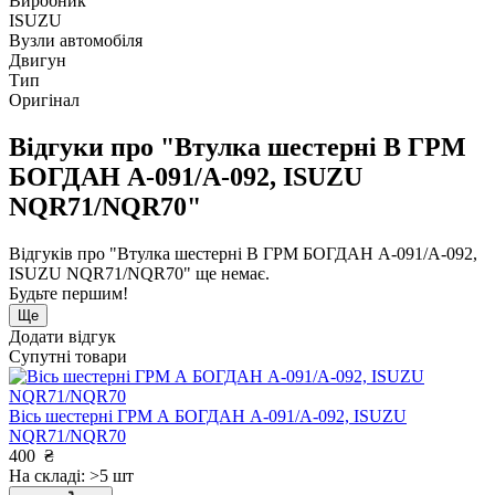
Виробник
ISUZU
Вузли автомобіля
Двигун
Тип
Оригінал
Відгуки про "Втулка шестерні В ГРМ
БОГДАН А-091/А-092, ISUZU
NQR71/NQR70"
Відгуків про "Втулка шестерні В ГРМ БОГДАН А-091/А-092,
ISUZU NQR71/NQR70" ще немає.
Будьте першим!
Ще
Додати відгук
Супутні товари
Вісь шестерні ГРМ А БОГДАН А-091/А-092, ISUZU
NQR71/NQR70
400
₴
На складі: >5 шт