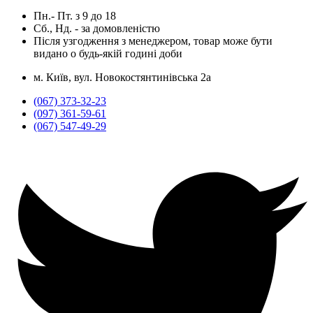
Пн.- Пт.
з
9
до
18
Сб., Нд. -
за домовленістю
Після узгодження з менеджером, товар може бути
видано о будь-якій годині доби
м. Київ, вул. Новокостянтинівська 2а
(067) 373-32-23
(097) 361-59-61
(067) 547-49-29