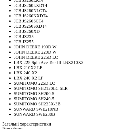
JCB JS260LRT4
JCB JS260LXDT4
JCB JS260NLCT4
JCB JS260NXDT4
JCB JS260SCT4
JCB JS260SXDT4
JCB JS260XD
JCB JZ235
JCB JZ255
JOHN DEERE 190D W
JOHN DEERE 220D W
JOHN DEERE 225D LC
LBX 225 Spin Ace Tier III LBX210X2
LBX 210X2 LF
LBX 240 X2
LBX 240 X2 LF
SUMITOMO 225D LC
SUMITOMO SH2120LC-5LR
SUMITOMO SH200-5
SUMITOMO SH240-5
SUMITOMO SH225X-3B
SUNWARD SWE210NB
SUNWARD SWE230B
Загальні характеристики