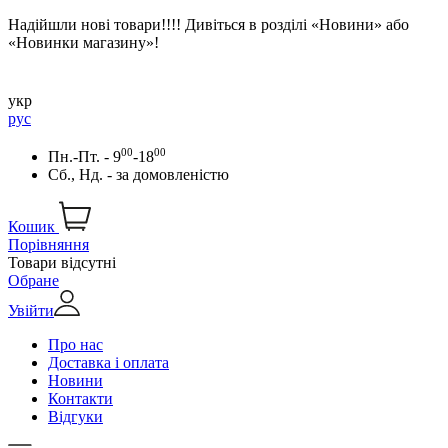
Надійшли нові товари!!!! Дивіться в розділі «Новини» або
«Новинки магазину»!
укр
рус
00
00
Пн.-Пт. - 9
-18
Сб., Нд. -
за домовленістю
Кошик
Порівняння
Товари відсутні
Обране
Увійти
Про нас
Доставка і оплата
Новини
Контакти
Відгуки