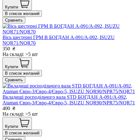
Купити
В список желаний
Сравнить
Вісь шестерні ГРМ В БОГДАН А-091/А-092, ISUZU
NQR71/NQR70
350
₴
На складі: >5 шт
Купити
В список желаний
Сравнить
Вкладиші росподільчого вала STD БОГДАН А-091/А-092,
Ataman Євро-3/Євро-4/Євро-5, ISUZU NQR90/NPR75/NQR71
400
₴
На складі: >5 шт
Купити
В список желаний
Сравнить