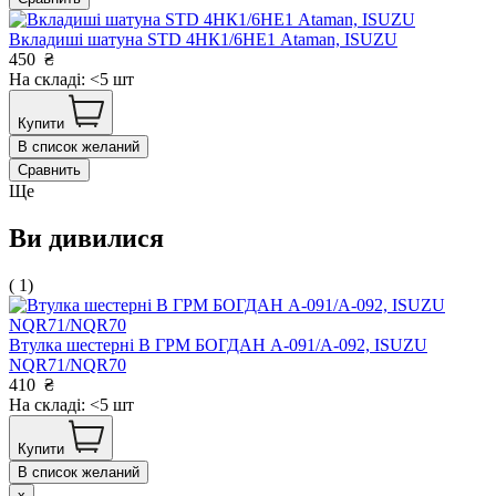
Вкладиші шатуна STD 4НК1/6НЕ1 Ataman, ISUZU
450
₴
На складі: <5 шт
Купити
В список желаний
Сравнить
Ще
Ви дивилися
( 1)
Втулка шестерні В ГРМ БОГДАН А-091/А-092, ISUZU
NQR71/NQR70
410
₴
На складі: <5 шт
Купити
В список желаний
x