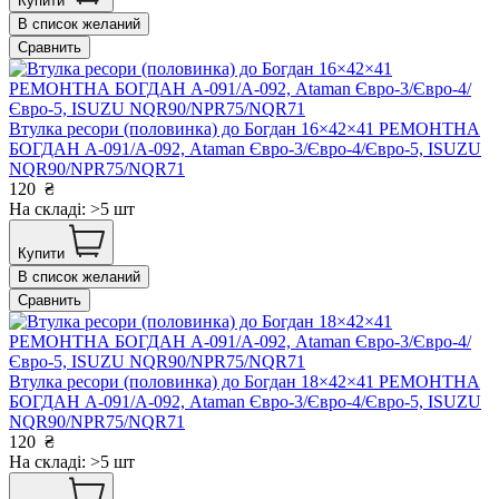
Купити
В список желаний
Сравнить
Втулка ресори (половинка) до Богдан 16×42×41 РЕМОНТНА
БОГДАН А-091/А-092, Ataman Євро-3/Євро-4/Євро-5, ISUZU
NQR90/NPR75/NQR71
120
₴
На складі: >5 шт
Купити
В список желаний
Сравнить
Втулка ресори (половинка) до Богдан 18×42×41 РЕМОНТНА
БОГДАН А-091/А-092, Ataman Євро-3/Євро-4/Євро-5, ISUZU
NQR90/NPR75/NQR71
120
₴
На складі: >5 шт