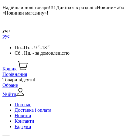
Надійшли нові товари!!!! Дивіться в розділі «Новини» або
«Новинки магазину»!
укр
рус
00
00
Пн.-Пт. - 9
-18
Сб., Нд. -
за домовленістю
Кошик
Порівняння
Товари відсутні
Обране
Увійти
Про нас
Доставка і оплата
Новини
Контакти
Відгуки