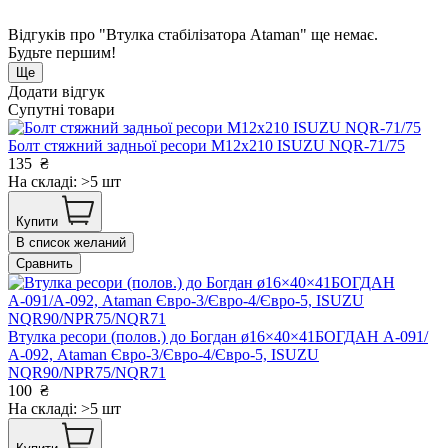
Відгуків про "Втулка стабілізатора Ataman" ще немає.
Будьте першим!
Ще
Додати відгук
Супутні товари
Болт стяжний задньої ресори M12x210 ISUZU NQR-71/75
135
₴
На складі: >5 шт
Купити
В список желаний
Сравнить
Втулка ресори (полов.) до Богдан ø16×40×41БОГДАН А-091/
А-092, Ataman Євро-3/Євро-4/Євро-5, ISUZU
NQR90/NPR75/NQR71
100
₴
На складі: >5 шт