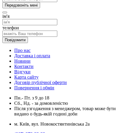
Передзвоніть мені
ім'я
телефон
Повідомити
Про нас
Доставка і оплата
Новини
Контакти
Відгуки
Карта сайту
Договір публічної оферти
Повернення і обмін
Пн.- Пт.
з
9
до
18
Сб., Нд. -
за домовленістю
Після узгодження з менеджером, товар може бути
видано о будь-якій годині доби
м. Київ, вул. Новокостянтинівська 2а