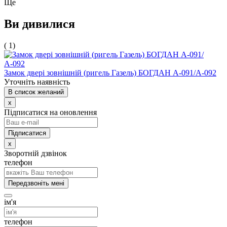
Ще
Ви дивилися
( 1)
Замок двері зовнішній (ригель Газель) БОГДАН А-091/А-092
Уточніть наявність
В список желаний
x
Підписатися на оновлення
x
Зворотній дзвінок
телефон
Передзвоніть мені
ім'я
телефон