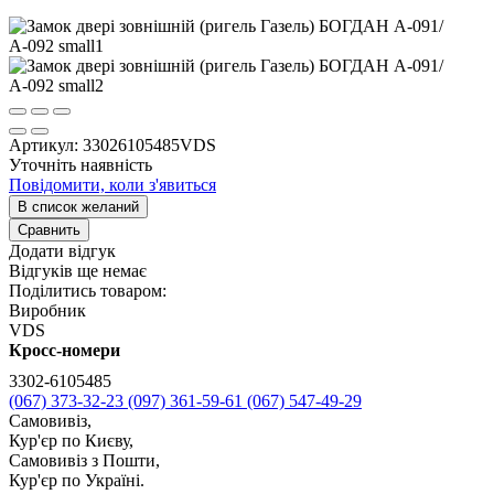
Артикул:
33026105485VDS
Уточніть наявність
Повідомити, коли з'явиться
В список желаний
Сравнить
Додати відгук
Відгуків ще немає
Поділитись товаром:
Виробник
VDS
Кросс-номери
3302-6105485
(067) 373-32-23
(097) 361-59-61
(067) 547-49-29
Самовивіз,
Кур'єр по Києву,
Самовивіз з Пошти,
Кур'єр по Україні.