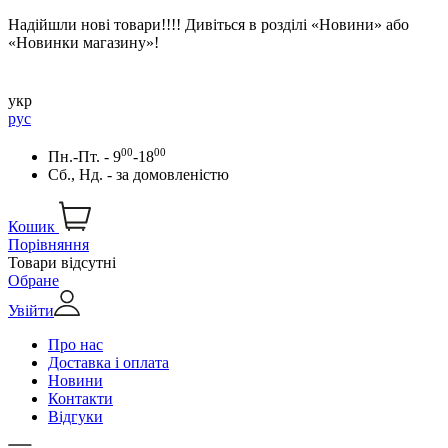
Надійшли нові товари!!!! Дивіться в розділі «Новини» або
«Новинки магазину»!
укр
рус
00
00
Пн.-Пт. - 9
-18
Сб., Нд. -
за домовленістю
Кошик
Порівняння
Товари відсутні
Обране
Увійти
Про нас
Доставка і оплата
Новини
Контакти
Відгуки