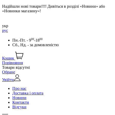
Надійшли нові товари!!!! Дивіться в розділі «Новини» або
«Новинки магазину»!
укр
рус
00
00
Пн.-Пт. - 9
-18
Сб., Нд. -
за домовленістю
Кошик
Порівняння
Товари відсутні
Обране
Увійти
Про нас
Доставка і оплата
Новини
Контакти
Відгуки