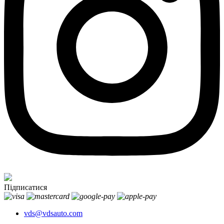
Підписатися
vds@vdsauto.com