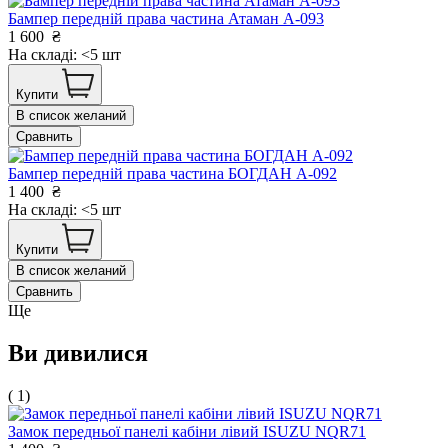
Бампер передній права частина Атаман А-093
1 600
₴
На складі: <5 шт
Купити
В список желаний
Сравнить
Бампер передній права частина БОГДАН А-092
1 400
₴
На складі: <5 шт
Купити
В список желаний
Сравнить
Ще
Ви дивилися
( 1)
Замок передньої панелі кабіни лівий ISUZU NQR71