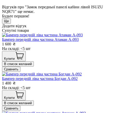
Відгуків про "Замок передньої панелі кабіни лівий ISUZU
NQR71" ще немає.
Будьте першим!
Ще
Додати відгук
Супутні товари
Бампер передній ліва частина Атаман А-093
1 600
₴
На складі: <5 шт
Купити
В список желаний
Сравнить
Бампер передній ліва частина Богдан А-092
1 400
₴
На складі: <5 шт
Купити
В список желаний
Сравнить