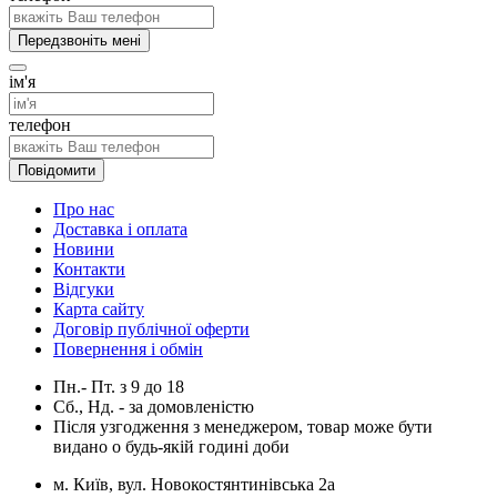
Передзвоніть мені
ім'я
телефон
Повідомити
Про нас
Доставка і оплата
Новини
Контакти
Відгуки
Карта сайту
Договір публічної оферти
Повернення і обмін
Пн.- Пт.
з
9
до
18
Сб., Нд. -
за домовленістю
Після узгодження з менеджером, товар може бути
видано о будь-якій годині доби
м. Київ, вул. Новокостянтинівська 2а