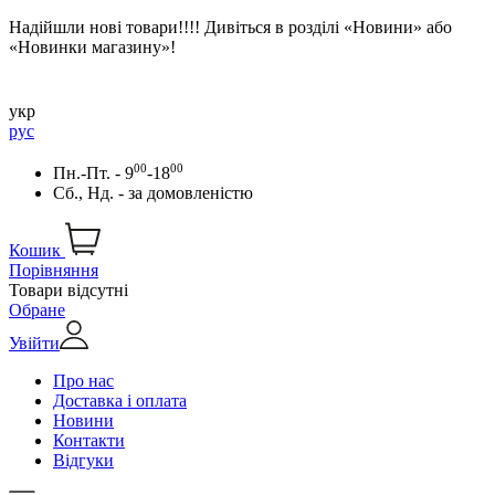
Надійшли нові товари!!!! Дивіться в розділі «Новини» або
«Новинки магазину»!
укр
рус
00
00
Пн.-Пт. - 9
-18
Сб., Нд. -
за домовленістю
Кошик
Порівняння
Товари відсутні
Обране
Увійти
Про нас
Доставка і оплата
Новини
Контакти
Відгуки