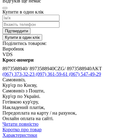
Відгуків ще немає
Купити в один клік
Підтвердити
Купити в один клік
Поділитись товаром:
Виробник
VDS
Кросс-номери
8973588940/ 8973588940CZG/ 8973588940AKT
(067) 373-32-23
(097) 361-59-61
(067) 547-49-29
Самовивіз,
Кур'єр по Києву,
Самовивіз з Пошти,
Кур'єр по Україні.
Готівкою кур'єру,
Накладений платіж,
Передоплата на карту / на рахунок,
Онлайн оплата на сайті.
Читати повністю
Коротко про товар
Характеристики