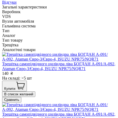
Відгуки
Загальні характеристики
Виробник
VDS
Вузли автомобіля
Гальмівна система
Тип
Аналог
Тип товару
Трещітка
Аналогічні товари
Трещітка самопідвідного циліндра ліва БОГДАН А-091/А-092,
Ataman Євро-3/Євро-4, ISUZU NPR75/NQR71
140
₴
На складі: >5 шт
Купити
В список желаний
Сравнить
Трещітка самопідвідного циліндра ліва БОГДАН А-091/А-092,