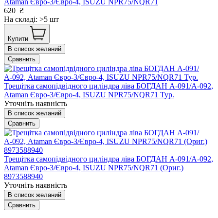
Ataman Євро-3/Євро-4, ISUZU NPR75/NQR71
620
₴
На складі: >5 шт
Купити
В список желаний
Сравнить
Трещітка самопідвідного циліндра ліва БОГДАН А-091/А-092,
Ataman Євро-3/Євро-4, ISUZU NPR75/NQR71 Тур.
Уточніть наявність
В список желаний
Сравнить
Трещітка самопідвідного циліндра ліва БОГДАН А-091/А-092,
Ataman Євро-3/Євро-4, ISUZU NPR75/NQR71 (Ориг.)
8973588940
Уточніть наявність
В список желаний
Сравнить