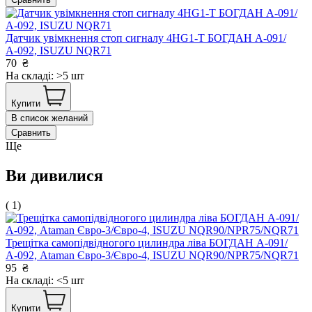
Датчик увiмкнення стоп сигналу 4HG1-T БОГДАН А-091/
А-092, ISUZU NQR71
70
₴
На складі: >5 шт
Купити
В список желаний
Сравнить
Ще
Ви дивилися
( 1)
Трещітка самопiдвiдногого цилиндра лiва БОГДАН А-091/
А-092, Ataman Євро-3/Євро-4, ISUZU NQR90/NPR75/NQR71
95
₴
На складі: <5 шт
Купити