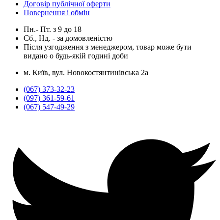
Договір публічної оферти
Повернення і обмін
Пн.- Пт.
з
9
до
18
Сб., Нд. -
за домовленістю
Після узгодження з менеджером, товар може бути
видано о будь-якій годині доби
м. Київ, вул. Новокостянтинівська 2а
(067) 373-32-23
(097) 361-59-61
(067) 547-49-29