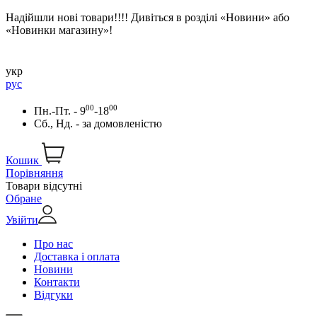
Надійшли нові товари!!!! Дивіться в розділі «Новини» або
«Новинки магазину»!
укр
рус
00
00
Пн.-Пт. - 9
-18
Сб., Нд. -
за домовленістю
Кошик
Порівняння
Товари відсутні
Обране
Увійти
Про нас
Доставка і оплата
Новини
Контакти
Відгуки