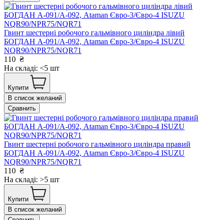
Гвинт шестерні робочого гальмівного циліндра лівий
БОГДАН А-091/А-092, Ataman Євро-3/Євро-4 ISUZU
NQR90/NPR75/NQR71
110
₴
На складі: <5 шт
Купити
В список желаний
Сравнить
Гвинт шестерні робочого гальмівного циліндра правий
БОГДАН А-091/А-092, Ataman Євро-3/Євро-4 ISUZU
NQR90/NPR75/NQR71
110
₴
На складі: >5 шт
Купити
В список желаний
Сравнить