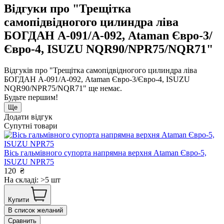
Відгуки про "Трещітка
самопiдвiдногого цилиндра лiва
БОГДАН А-091/А-092, Ataman Євро-3/
Євро-4, ISUZU NQR90/NPR75/NQR71"
Відгуків про "Трещітка самопiдвiдногого цилиндра лiва
БОГДАН А-091/А-092, Ataman Євро-3/Євро-4, ISUZU
NQR90/NPR75/NQR71" ще немає.
Будьте першим!
Ще
Додати відгук
Супутні товари
Вісь гальмівного супорта напрямна верхня Ataman Євро-5,
ISUZU NPR75
120
₴
На складі: >5 шт
Купити
В список желаний
Сравнить