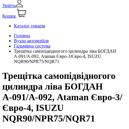
Увійти
Кошик
Каталог товарів
Головна
Вузли автомобіля
Гальмівна система
Трещітка самопiдвiдногого цилиндра лiва БОГДАН
А-091/А-092, Ataman Євро-3/Євро-4, ISUZU
NQR90/NPR75/NQR71
Трещітка самопiдвiдногого
цилиндра лiва БОГДАН
А-091/А-092, Ataman Євро-3/
Євро-4, ISUZU
NQR90/NPR75/NQR71