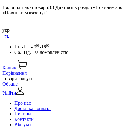
Надійшли нові товари!!!! Дивіться в розділі «Новини» або
«Новинки магазину»!
укр
рус
00
00
Пн.-Пт. - 9
-18
Сб., Нд. -
за домовленістю
Кошик
Порівняння
Товари відсутні
Обране
Увійти
Про нас
Доставка і оплата
Новини
Контакти
Відгуки