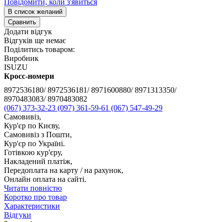
Повідомити, коли з'явиться
В список желаний
Сравнить
Додати відгук
Відгуків ще немає
Поділитись товаром:
Виробник
ISUZU
Кросс-номери
8972536180/ 8972536181/ 8971600880/ 8971313350/
8970483083/ 8970483082
(067) 373-32-23
(097) 361-59-61
(067) 547-49-29
Самовивіз,
Кур'єр по Києву,
Самовивіз з Пошти,
Кур'єр по Україні.
Готівкою кур'єру,
Накладений платіж,
Передоплата на карту / на рахунок,
Онлайн оплата на сайті.
Читати повністю
Коротко про товар
Характеристики
Відгуки