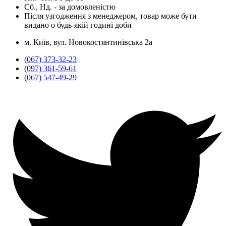
Сб., Нд. -
за домовленістю
Після узгодження з менеджером, товар може бути
видано о будь-якій годині доби
м. Київ, вул. Новокостянтинівська 2а
(067) 373-32-23
(097) 361-59-61
(067) 547-49-29