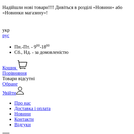
Надійшли нові товари!!!! Дивіться в розділі «Новини» або
«Новинки магазину»!
укр
рус
00
00
Пн.-Пт. - 9
-18
Сб., Нд. -
за домовленістю
Кошик
Порівняння
Товари відсутні
Обране
Увійти
Про нас
Доставка і оплата
Новини
Контакти
Відгуки