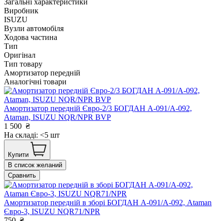
Загальні характеристики
Виробник
ISUZU
Вузли автомобіля
Ходова частина
Тип
Оригінал
Тип товару
Амортизатор передній
Аналогічні товари
Амортизатор передній Євро-2/3 БОГДАН А-091/А-092,
Ataman, ISUZU NQR/NPR BVP
1 500
₴
На складі: <5 шт
Купити
В список желаний
Сравнить
Амортизатор передній в зборі БОГДАН А-091/А-092, Ataman
Євро-3, ISUZU NQR71/NPR
750
₴