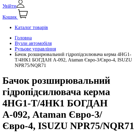
Увійти
Кошик
Каталог товарів
Головна
Вузли автомобіля
Рульове управління
Бачок розширювальний гідропідсилювача керма 4HG1-
T/4НК1 БОГДАН А-092, Ataman Євро-3/Євро-4, ISUZU
NPR75/NQR71
Бачок розширювальний
гідропідсилювача керма
4HG1-T/4НК1 БОГДАН
А-092, Ataman Євро-3/
Євро-4, ISUZU NPR75/NQR71