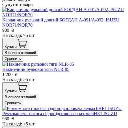
Супутні товари
Карданчик рульовий довгий БОГДАН А-091/А-092, ISUZU
NQR71/NQR70
980
₴
На складі: >5 шт
Купити
В список желаний
Сравнить
Накінечник рульової тяги NLR-85
1 200
₴
На складі: >5 шт
Купити
В список желаний
Сравнить
Ремкомплект насоса гідропідсилювача керма 6HE1 ISUZU
980
₴
На складі: <5 шт