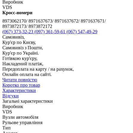
Виробник
VDS
Кросс-номери
8973062170/ 8971637673/ 8971637672/ 8971637671/
8973872173/ 8973872172
(067) 373-32-23
(097) 361-59-61
(067) 547-49-29
Самовивіз,
Кур'єр по Києву,
Самовивіз з Пошти,
Кур'єр по Україні.
Готівкою кур'єру,
Накладений платіж,
Передоплата на карту / на рахунок,
Онлайн оплата на сайті.
Читати повністю
Коротко про товар
Характеристики
Відгуки
Загальні характеристики
Виробник
VDS
Вузли автомобіля
Рульове управління
Тип