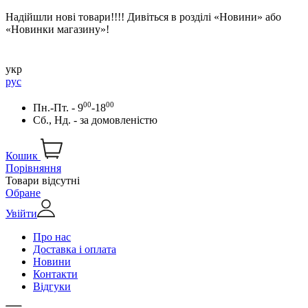
Надійшли нові товари!!!! Дивіться в розділі «Новини» або
«Новинки магазину»!
укр
рус
00
00
Пн.-Пт. - 9
-18
Сб., Нд. -
за домовленістю
Кошик
Порівняння
Товари відсутні
Обране
Увійти
Про нас
Доставка і оплата
Новини
Контакти
Відгуки