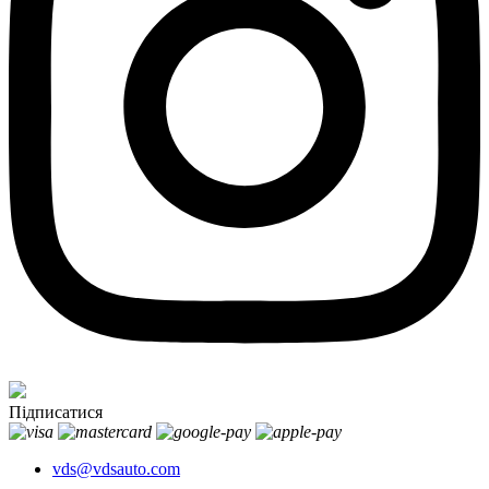
Підписатися
vds@vdsauto.com