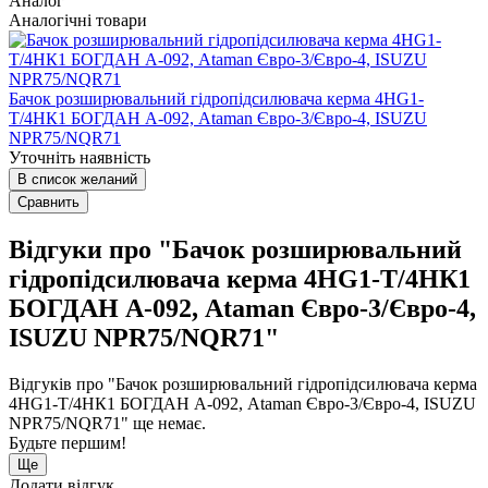
Аналог
Аналогічні товари
Бачок розширювальний гідропідсилювача керма 4HG1-
T/4НК1 БОГДАН А-092, Ataman Євро-3/Євро-4, ISUZU
NPR75/NQR71
Уточніть наявність
В список желаний
Сравнить
Відгуки про "Бачок розширювальний
гідропідсилювача керма 4HG1-T/4НК1
БОГДАН А-092, Ataman Євро-3/Євро-4,
ISUZU NPR75/NQR71"
Відгуків про "Бачок розширювальний гідропідсилювача керма
4HG1-T/4НК1 БОГДАН А-092, Ataman Євро-3/Євро-4, ISUZU
NPR75/NQR71" ще немає.
Будьте першим!
Ще
Додати відгук