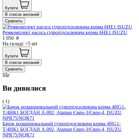
Купити
В список желаний
Сравнить
Ремкомплект насоса гідропідсилювача керма 6НЕ1 ISUZU
1 050
₴
На складі: <5 шт
Купити
В список желаний
Сравнить
Ще
Ви дивилися
( 1)
Бачок розширювальний гідропідсилювача керма 4HG1-
T/4НК1 БОГДАН А-092, Ataman Євро-3/Євро-4, ISUZU
NPR75/NQR71