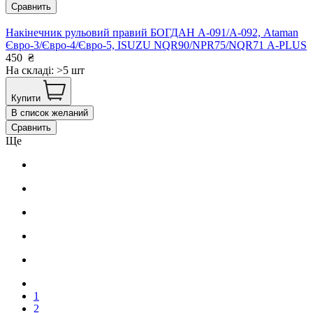
Сравнить
Накінечник рульовий правий БОГДАН А-091/А-092, Ataman
Євро-3/Євро-4/Євро-5, ISUZU NQR90/NPR75/NQR71 А-PLUS
450
₴
На складі: >5 шт
Купити
В список желаний
Сравнить
Ще
1
2