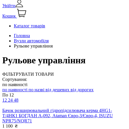
Увійти
Кошик
Каталог товарів
Головна
Вузли автомобіля
Рульове управління
Рульове управління
ФІЛЬТРУВАТИ ТОВАРИ
Сортування:
по наявності
по наявності
по назві
від дешевих
від дорогих
По 12
12
24
48
Бачок розширювальний гідропідсилювача керма 4HG1-
T/4НК1 БОГДАН А-092, Ataman Євро-3/Євро-4, ISUZU
NPR75/NQR71
1 100
₴