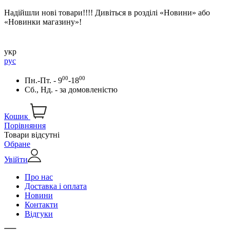
Надійшли нові товари!!!! Дивіться в розділі «Новини» або
«Новинки магазину»!
укр
рус
00
00
Пн.-Пт. - 9
-18
Сб., Нд. -
за домовленістю
Кошик
Порівняння
Товари відсутні
Обране
Увійти
Про нас
Доставка і оплата
Новини
Контакти
Відгуки