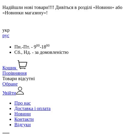
Надійшли нові товари!!!! Дивіться в розділі «Новини» або
«Новинки магазину»!
укр
рус
00
00
Пн.-Пт. - 9
-18
Сб., Нд. -
за домовленістю
Кошик
Порівняння
Товари відсутні
Обране
Увійти
Про нас
Доставка і оплата
Новини
Контакти
Відгуки