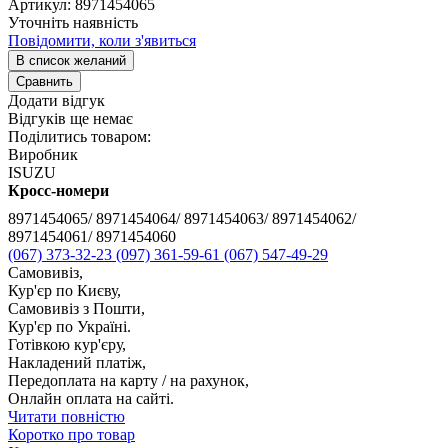
Артикул:
8971454065
Уточніть наявність
Повідомити, коли з'явиться
В список желаний
Сравнить
Додати відгук
Відгуків ще немає
Поділитись товаром:
Виробник
ISUZU
Кросс-номери
8971454065/ 8971454064/ 8971454063/ 8971454062/
8971454061/ 8971454060
(067) 373-32-23
(097) 361-59-61
(067) 547-49-29
Самовивіз,
Кур'єр по Києву,
Самовивіз з Пошти,
Кур'єр по Україні.
Готівкою кур'єру,
Накладений платіж,
Передоплата на карту / на рахунок,
Онлайн оплата на сайті.
Читати повністю
Коротко про товар