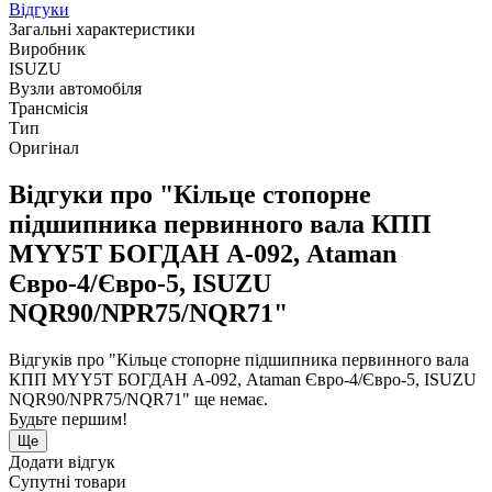
Відгуки
Загальні характеристики
Виробник
ISUZU
Вузли автомобіля
Трансмісія
Тип
Оригінал
Відгуки про "Кільце стопорне
підшипника первинного вала КПП
MYY5T БОГДАН А-092, Ataman
Євро-4/Євро-5, ISUZU
NQR90/NPR75/NQR71"
Відгуків про "Кільце стопорне підшипника первинного вала
КПП MYY5T БОГДАН А-092, Ataman Євро-4/Євро-5, ISUZU
NQR90/NPR75/NQR71" ще немає.
Будьте першим!
Ще
Додати відгук
Супутні товари