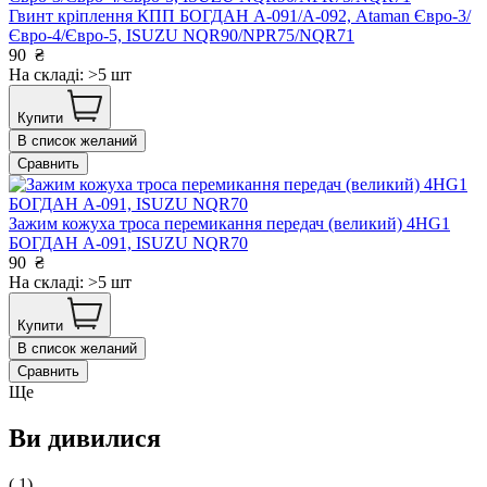
Гвинт кріплення КПП БОГДАН А-091/А-092, Ataman Євро-3/
Євро-4/Євро-5, ISUZU NQR90/NPR75/NQR71
90
₴
На складі: >5 шт
Купити
В список желаний
Сравнить
Зажим кожуха троса перемикання передач (великий) 4HG1
БОГДАН А-091, ISUZU NQR70
90
₴
На складі: >5 шт
Купити
В список желаний
Сравнить
Ще
Ви дивилися
( 1)