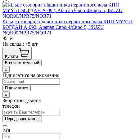
Кільце стопорне підшипника первинного вала КПП MYY5T
БОГДАН А-092, Ataman Євро-4/Євро-5, ISUZU
NQR90/NPR75/NQR71
95
₴
На складі: <5 шт
Купити
В список желаний
x
Підписатися на оновлення
x
Зворотній дзвінок
телефон
Передзвоніть мені
ім'я