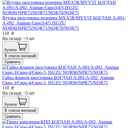
Втулка хвостовика розпірна MXA5R/MYY5T БОГДАН А-091/
А-092, Ataman Євро3/4/5,ISUZU
NQR90/NPR75/NQR71/NQR70/NQR75
110
₴
На складі: >5 шт
Купити
В список желаний
Сравнить
Гайка фланця хвостовика БОГДАН А-091/А-092, Ataman
Євро-3/Євро-4/Євро-5, ISUZU NQR90/NPR75/NQR71
110
₴
На складі: >5 шт
Купити
В список желаний
Сравнить