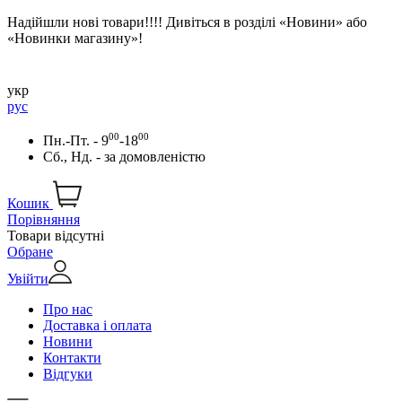
Надійшли нові товари!!!! Дивіться в розділі «Новини» або
«Новинки магазину»!
укр
рус
00
00
Пн.-Пт. - 9
-18
Сб., Нд. -
за домовленістю
Кошик
Порівняння
Товари відсутні
Обране
Увійти
Про нас
Доставка і оплата
Новини
Контакти
Відгуки