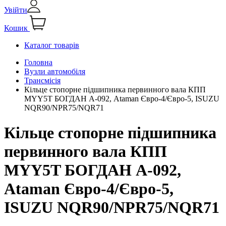
Увійти
Кошик
Каталог товарів
Головна
Вузли автомобіля
Трансмісія
Кільце стопорне підшипника первинного вала КПП
MYY5T БОГДАН А-092, Ataman Євро-4/Євро-5, ISUZU
NQR90/NPR75/NQR71
Кільце стопорне підшипника
первинного вала КПП
MYY5T БОГДАН А-092,
Ataman Євро-4/Євро-5,
ISUZU NQR90/NPR75/NQR71