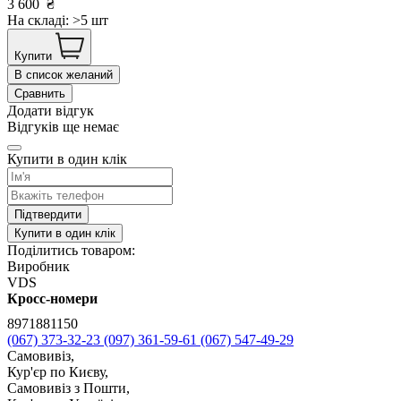
3 600
₴
На складі: >5 шт
Купити
В список желаний
Сравнить
Додати відгук
Відгуків ще немає
Купити в один клік
Підтвердити
Купити в один клік
Поділитись товаром:
Виробник
VDS
Кросс-номери
8971881150
(067) 373-32-23
(097) 361-59-61
(067) 547-49-29
Самовивіз,
Кур'єр по Києву,
Самовивіз з Пошти,