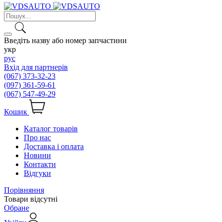
Введіть назву або номер запчастини
укр
рус
Вхід для партнерів
(067) 373-32-23
(097) 361-59-61
(067) 547-49-29
Кошик
Каталог товарів
Про нас
Доставка і оплата
Новини
Контакти
Відгуки
Порівняння
Товари відсутні
Обране