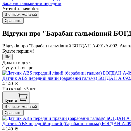
Барабан гальмівний передній
Уточніть наявність
В список желаний
Сравнить
Відгуки про "Барабан гальмівний БОГ
Відгуків про "Барабан гальмівний БОГДАН А-091/А-092, Ata
Будьте першим!
Ще
Додати відгук
Супутні товари
Датчик ABS передній лівий (барабанні гальма) БОГДАН А-09
4 140
₴
На складі: <5 шт
Купити
В список желаний
Сравнить
Датчик ABS передній правий (барабанні гальма) БОГДАН А-
4 140
₴