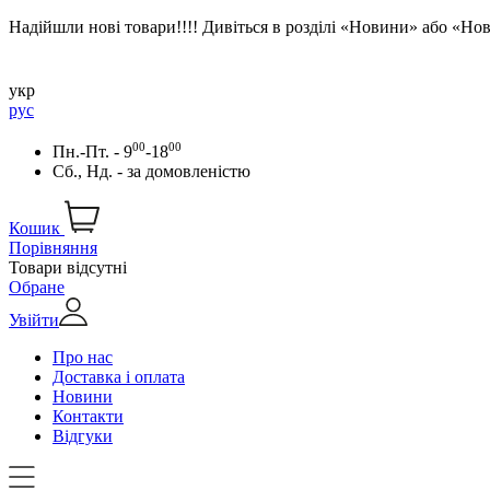
Надійшли нові товари!!!! Дивіться в розділі «Новини» або «Н
укр
рус
00
00
Пн.-Пт. - 9
-18
Сб., Нд. -
за домовленістю
Кошик
Порівняння
Товари відсутні
Обране
Увійти
Про нас
Доставка і оплата
Новини
Контакти
Відгуки