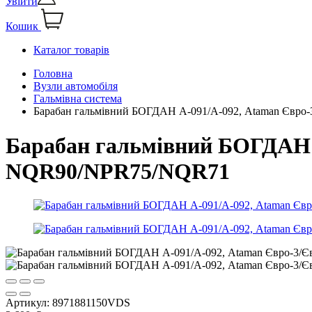
Увійти
Кошик
Каталог товарів
Головна
Вузли автомобіля
Гальмівна система
Барабан гальмівний БОГДАН А-091/А-092, Ataman Євр
Барабан гальмівний БОГДАН 
NQR90/NPR75/NQR71
Артикул:
8971881150VDS