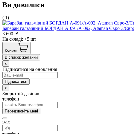
Ви дивилися
( 1)
Барабан гальмівний БОГДАН А-091/А-092, Ataman Євро-3/Є
3 600
₴
На складі: >5 шт
Купити
В список желаний
x
Підписатися на оновлення
x
Зворотній дзвінок
телефон
Передзвоніть мені
ім'я
телефон