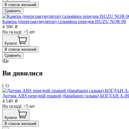
В список желаний
Сравнить
Камера (енергоакумулятор) гальмівна передня ISUZU NQR-90
4 500
₴
На складі: >5 шт
Купити
В список желаний
Сравнить
Ще
Ви дивилися
( 1)
Датчик ABS передній правий (барабанні гальма) БОГДАН А-
4 140
₴
На складі: <5 шт
Купити
В список желаний