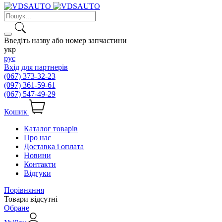
Введіть назву або номер запчастини
укр
рус
Вхід для партнерів
(067) 373-32-23
(097) 361-59-61
(067) 547-49-29
Кошик
Каталог товарів
Про нас
Доставка і оплата
Новини
Контакти
Відгуки
Порівняння
Товари відсутні
Обране