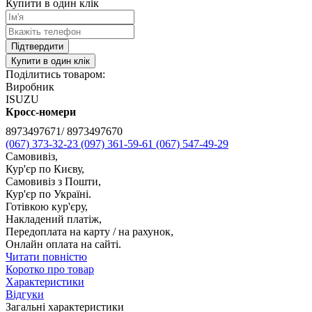
Купити в один клік
Підтвердити
Купити в один клік
Поділитись товаром:
Виробник
ISUZU
Кросс-номери
8973497671/ 8973497670
(067) 373-32-23
(097) 361-59-61
(067) 547-49-29
Самовивіз,
Кур'єр по Києву,
Самовивіз з Пошти,
Кур'єр по Україні.
Готівкою кур'єру,
Накладений платіж,
Передоплата на карту / на рахунок,
Онлайн оплата на сайті.
Читати повністю
Коротко про товар
Характеристики
Відгуки
Загальні характеристики