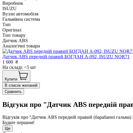
Виробник
ISUZU
Вузли автомобіля
Гальмівна система
Тип
Оригінал
Тип товару
Датчик ABS
Аналогічні товари
Датчик ABS передній правий БОГДАН А-092, ISUZU NQR71
1 600
₴
На складі: <5 шт
Купити
В список желаний
Сравнить
Відгуки про "Датчик ABS передній пр
Відгуків про "Датчик ABS передній правий (барабанні гальм
Будьте першим!
Ще