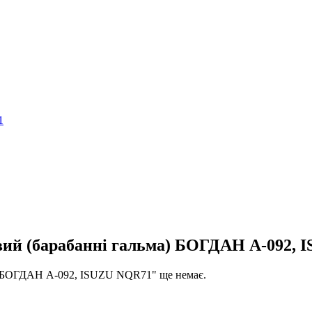
авий (барабанні гальма) БОГДАН А-092,
а) БОГДАН А-092, ISUZU NQR71" ще немає.