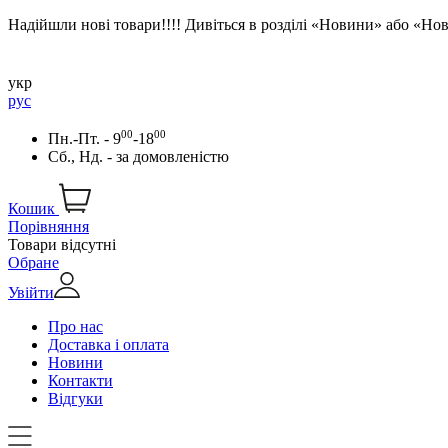
Надійшли нові товари!!!! Дивіться в розділі «Новини» або «Н
укр
рус
00
00
Пн.-Пт. - 9
-18
Сб., Нд. -
за домовленістю
Кошик
Порівняння
Товари відсутні
Обране
Увійти
Про нас
Доставка і оплата
Новини
Контакти
Відгуки