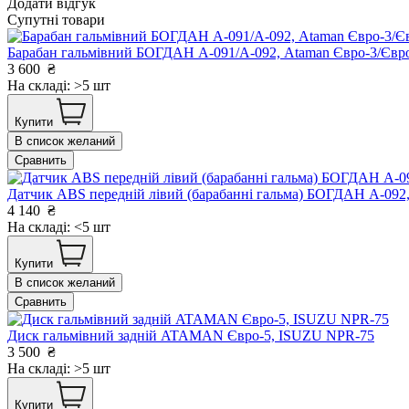
Додати відгук
Супутні товари
Барабан гальмівний БОГДАН А-091/А-092, Ataman Євро-3/Є
3 600
₴
На складі: >5 шт
Купити
В список желаний
Сравнить
Датчик ABS передній лівий (барабанні гальма) БОГДАН А-09
4 140
₴
На складі: <5 шт
Купити
В список желаний
Сравнить
Диск гальмівний задній ATAMAN Євро-5, ISUZU NPR-75
3 500
₴
На складі: >5 шт
Купити