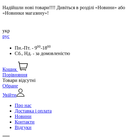
Надійшли нові товари!!!! Дивіться в розділі «Новини» або
«Новинки магазину»!
укр
рус
00
00
Пн.-Пт. - 9
-18
Сб., Нд. -
за домовленістю
Кошик
Порівняння
Товари відсутні
Обране
Увійти
Про нас
Доставка і оплата
Новини
Контакти
Відгуки