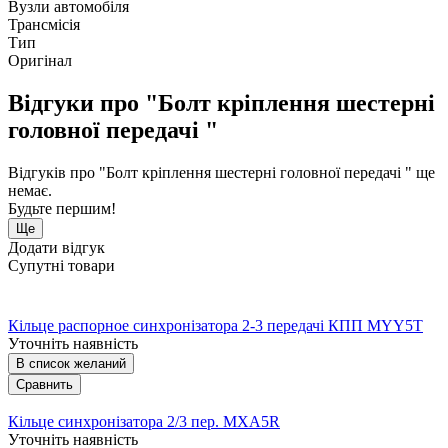
Вузли автомобіля
Трансмісія
Тип
Оригінал
Відгуки про "Болт кріплення шестерні
головної передачі "
Відгуків про "Болт кріплення шестерні головної передачі " ще
немає.
Будьте першим!
Ще
Додати відгук
Супутні товари
Кільце распорное синхронізатора 2-3 передачі КПП MYY5T
Уточніть наявність
В список желаний
Сравнить
Кільце синхронізатора 2/3 пер. MXA5R
Уточніть наявність