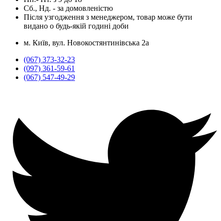
Сб., Нд. -
за домовленістю
Після узгодження з менеджером, товар може бути
видано о будь-якій годині доби
м. Київ, вул. Новокостянтинівська 2а
(067) 373-32-23
(097) 361-59-61
(067) 547-49-29