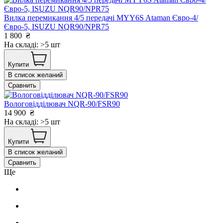
Вилка перемикання 4/5 передачі MYY6S Ataman Євро-4/
Євро-5, ISUZU NQR90/NPR75
1 800
₴
На складі: >5 шт
Купити
В список желаний
Сравнить
Вологовідділювач NQR-90/FSR90
14 900
₴
На складі: >5 шт
Купити
В список желаний
Сравнить
Ще