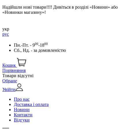
Надійшли нові товари!!!! Дивіться в розділі «Новини» або
«Новинки магазину»!
укр
рус
00
00
Пн.-Пт. - 9
-18
Сб., Нд. -
за домовленістю
Кошик
Порівняння
Товари відсутні
Обране
Увійти
Про нас
Доставка і оплата
Новини
Контакти
Відгуки