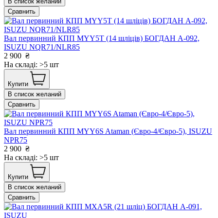
В список желаний
Сравнить
Вал первинний КПП MYY5T (14 шліців) БОГДАН А-092,
ISUZU NQR71/NLR85
2 900
₴
На складі: >5 шт
Купити
В список желаний
Сравнить
Вал первинний КПП MYY6S Ataman (Євро-4/Євро-5), ISUZU
NPR75
2 900
₴
На складі: >5 шт
Купити
В список желаний
Сравнить