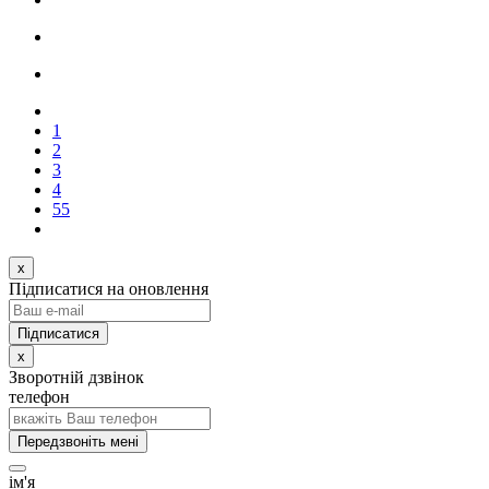
1
2
3
4
55
x
Підписатися на оновлення
x
Зворотній дзвінок
телефон
Передзвоніть мені
ім'я