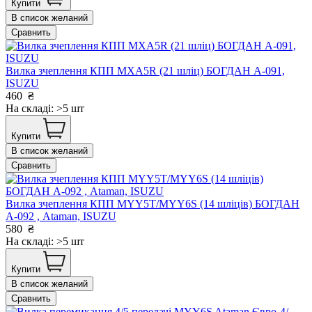
Купити
В список желаний
Сравнить
Вилка зчеплення КПП MXA5R (21 шліц) БОГДАН А-091,
ISUZU
460
₴
На складі: >5 шт
Купити
В список желаний
Сравнить
Вилка зчеплення КПП MYY5T/MYY6S (14 шліців) БОГДАН
А-092 , Ataman, ISUZU
580
₴
На складі: >5 шт
Купити
В список желаний
Сравнить