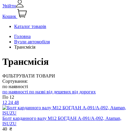
Увійти
Кошик
Каталог товарів
Головна
Вузли автомобіля
Трансмісія
Трансмісія
ФІЛЬТРУВАТИ ТОВАРИ
Сортування:
по наявності
по наявності
по назві
від дешевих
від дорогих
По 12
12
24
48
Болт карданного валу М12 БОГДАН А-091/А-092, Ataman,
ISUZU
40
₴