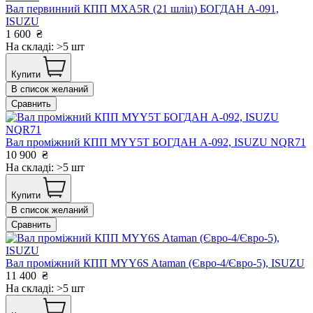
Вал первинний КПП MХА5R (21 шліц) БОГДАН А-091,
ISUZU
1 600
₴
На складі: >5 шт
Купити
В список желаний
Сравнить
Вал проміжний КПП MYY5T БОГДАН А-092, ISUZU NQR71
10 900
₴
На складі: >5 шт
Купити
В список желаний
Сравнить
Вал проміжний КПП MYY6S Ataman (Євро-4/Євро-5), ISUZU
11 400
₴
На складі: >5 шт