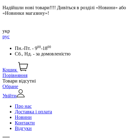
Надійшли нові товари!!!! Дивіться в розділі «Новини» або
«Новинки магазину»!
укр
рус
00
00
Пн.-Пт. - 9
-18
Сб., Нд. -
за домовленістю
Кошик
Порівняння
Товари відсутні
Обране
Увійти
Про нас
Доставка і оплата
Новини
Контакти
Відгуки