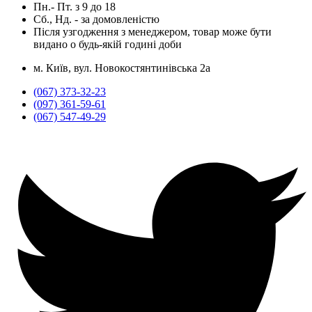
Пн.- Пт.
з
9
до
18
Сб., Нд. -
за домовленістю
Після узгодження з менеджером, товар може бути
видано о будь-якій годині доби
м. Київ, вул. Новокостянтинівська 2а
(067) 373-32-23
(097) 361-59-61
(067) 547-49-29