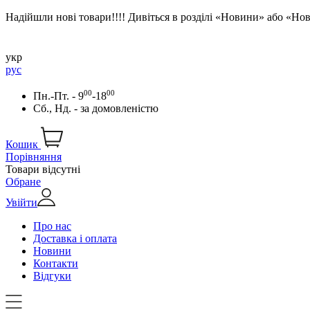
Надійшли нові товари!!!! Дивіться в розділі «Новини» або «Н
укр
рус
00
00
Пн.-Пт. - 9
-18
Сб., Нд. -
за домовленістю
Кошик
Порівняння
Товари відсутні
Обране
Увійти
Про нас
Доставка і оплата
Новини
Контакти
Відгуки