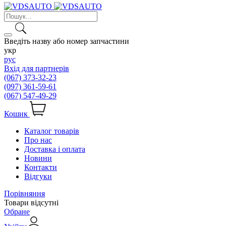
Введіть назву або номер запчастини
укр
рус
Вхід для партнерів
(067) 373-32-23
(097) 361-59-61
(067) 547-49-29
Кошик
Каталог товарів
Про нас
Доставка і оплата
Новини
Контакти
Відгуки
Порівняння
Товари відсутні
Обране