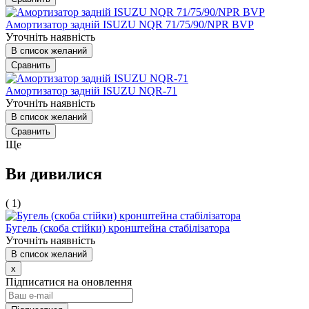
Амортизатор задній ISUZU NQR 71/75/90/NPR BVP
Уточніть наявність
В список желаний
Сравнить
Амортизатор задній ISUZU NQR-71
Уточніть наявність
В список желаний
Сравнить
Ще
Ви дивилися
( 1)
Бугель (скоба стійки) кронштейна стабілізатора
Уточніть наявність
В список желаний
x
Підписатися на оновлення