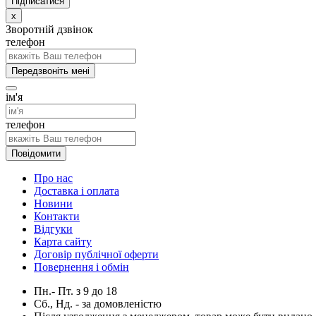
x
Зворотній дзвінок
телефон
Передзвоніть мені
ім'я
телефон
Повідомити
Про нас
Доставка і оплата
Новини
Контакти
Відгуки
Карта сайту
Договір публічної оферти
Повернення і обмін
Пн.- Пт.
з
9
до
18
Сб., Нд. -
за домовленістю