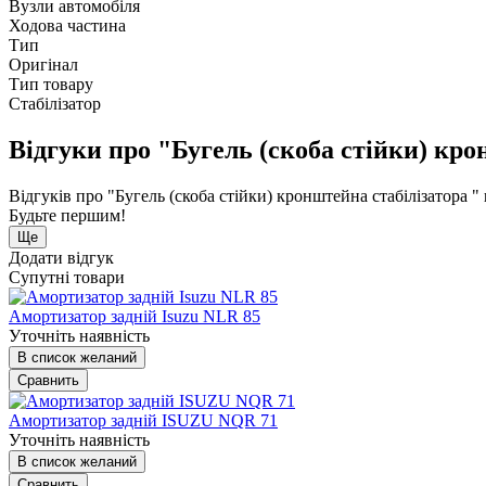
Вузли автомобіля
Ходова частина
Тип
Оригінал
Тип товару
Стабілізатор
Відгуки про "Бугель (скоба стійки) кро
Відгуків про "Бугель (скоба стійки) кронштейна стабілізатора "
Будьте першим!
Ще
Додати відгук
Супутні товари
Амортизатор задній Isuzu NLR 85
Уточніть наявність
В список желаний
Сравнить
Амортизатор задній ISUZU NQR 71
Уточніть наявність
В список желаний
Сравнить