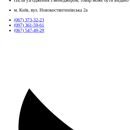
Після узгодження з менеджером, товар може бути видано о
м. Київ, вул. Новокостянтинівська 2а
(067) 373-32-23
(097) 361-59-61
(067) 547-49-29