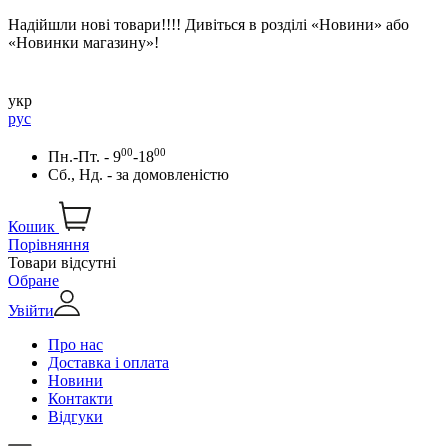
Надійшли нові товари!!!! Дивіться в розділі «Новини» або
«Новинки магазину»!
укр
рус
00
00
Пн.-Пт. - 9
-18
Сб., Нд. -
за домовленістю
Кошик
Порівняння
Товари відсутні
Обране
Увійти
Про нас
Доставка і оплата
Новини
Контакти
Відгуки