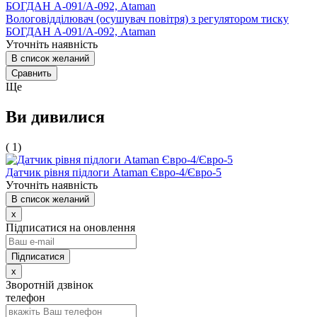
Вологовідділювач (осушувач повітря) з регулятором тиску
БОГДАН А-091/А-092, Ataman
Уточніть наявність
В список желаний
Сравнить
Ще
Ви дивилися
( 1)
Датчик рівня підлоги Ataman Євро-4/Євро-5
Уточніть наявність
В список желаний
x
Підписатися на оновлення
x
Зворотній дзвінок
телефон