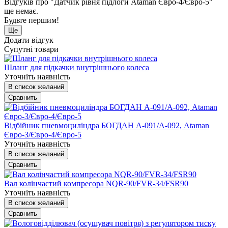
Відгуків про "Датчик рівня підлоги Ataman Євро-4/Євро-5"
ще немає.
Будьте першим!
Ще
Додати відгук
Супутні товари
Шланг для підкачки внутрішнього колеса
Уточніть наявність
В список желаний
Сравнить
Відбійник пневмоциліндра БОГДАН А-091/А-092, Ataman
Євро-3/Євро-4/Євро-5
Уточніть наявність
В список желаний
Сравнить
Вал колінчастий компресора NQR-90/FVR-34/FSR90
Уточніть наявність
В список желаний
Сравнить