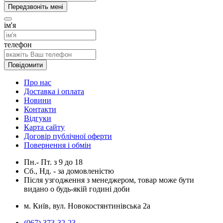
Передзвоніть мені
ім'я
телефон
Повідомити
Про нас
Доставка і оплата
Новини
Контакти
Відгуки
Карта сайту
Договір публічної оферти
Повернення і обмін
Пн.- Пт.
з
9
до
18
Сб., Нд. -
за домовленістю
Після узгодження з менеджером, товар може бути
видано о будь-якій годині доби
м. Київ, вул. Новокостянтинівська 2а
(067) 373-32-23