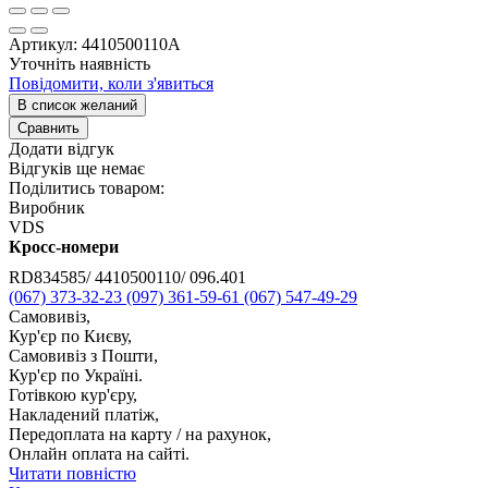
Артикул:
4410500110A
Уточніть наявність
Повідомити, коли з'явиться
В список желаний
Сравнить
Додати відгук
Відгуків ще немає
Поділитись товаром:
Виробник
VDS
Кросс-номери
RD834585/ 4410500110/ 096.401
(067) 373-32-23
(097) 361-59-61
(067) 547-49-29
Самовивіз,
Кур'єр по Києву,
Самовивіз з Пошти,
Кур'єр по Україні.
Готівкою кур'єру,
Накладений платіж,
Передоплата на карту / на рахунок,
Онлайн оплата на сайті.
Читати повністю