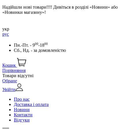
Надійшли нові товари!!!! Дивіться в розділі «Новини» або
«Новинки магазину»!
укр
рус
00
00
Пн.-Пт. - 9
-18
Сб., Нд. -
за домовленістю
Кошик
Порівняння
Товари відсутні
Обране
Увійти
Про нас
Доставка і оплата
Новини
Контакти
Відгуки