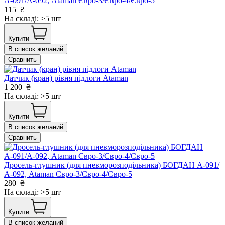
А-091/А-092, Ataman Євро-3/Євро-4/Євро-5
115
₴
На складі: >5 шт
Купити
В список желаний
Сравнить
Датчик (кран) рівня підлоги Ataman
1 200
₴
На складі: >5 шт
Купити
В список желаний
Сравнить
Дросель-глушник (для пневморозподільника) БОГДАН А-091/
А-092, Ataman Євро-3/Євро-4/Євро-5
280
₴
На складі: >5 шт
Купити
В список желаний