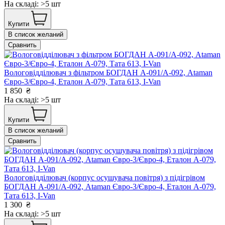
На складі: >5 шт
Купити
В список желаний
Сравнить
Вологовiддiлювач з фiльтром БОГДАН А-091/А-092, Ataman
Євро-3/Євро-4, Еталон А-079, Тата 613, I-Van
1 850
₴
На складі: >5 шт
Купити
В список желаний
Сравнить
Вологовідділювач (корпус осушувача повітря) з підігрівом
БОГДАН А-091/А-092, Ataman Євро-3/Євро-4, Еталон А-079,
Тата 613, I-Van
1 300
₴
На складі: >5 шт