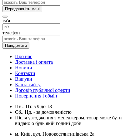
Передзвоніть мені
ім'я
телефон
Повідомити
Про нас
Доставка і оплата
Новини
Контакти
Відгуки
Карта сайту
Договір публічної оферти
Повернення і обмін
Пн.- Пт.
з
9
до
18
Сб., Нд. -
за домовленістю
Після узгодження з менеджером, товар може бути
видано о будь-якій годині доби
м. Київ, вул. Новокостянтинівська 2а