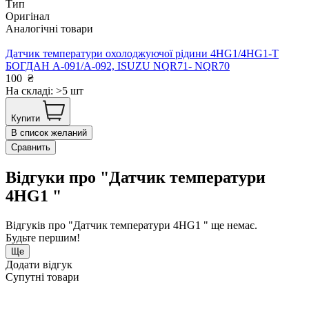
Тип
Оригінал
Аналогічні товари
Датчик температури охолоджуючої рідини 4HG1/4HG1-T
БОГДАН А-091/А-092, ISUZU NQR71- NQR70
100
₴
На складі: >5 шт
Купити
В список желаний
Сравнить
Відгуки про "Датчик температури
4HG1 "
Відгуків про "Датчик температури 4HG1 " ще немає.
Будьте першим!
Ще
Додати відгук
Супутні товари