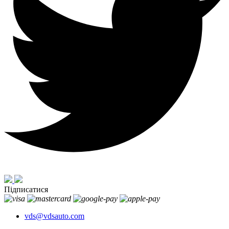
Підписатися
vds@vdsauto.com