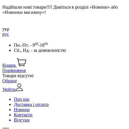
Надійшли нові товари!!!! Дивіться в розділі «Новини» або
«Новинки магазину»!
укр
рус
00
00
Пн.-Пт. - 9
-18
Сб., Нд. -
за домовленістю
Кошик
Порівняння
Товари відсутні
Обране
Увійти
Про нас
Доставка і оплата
Новини
Контакти
Відгуки