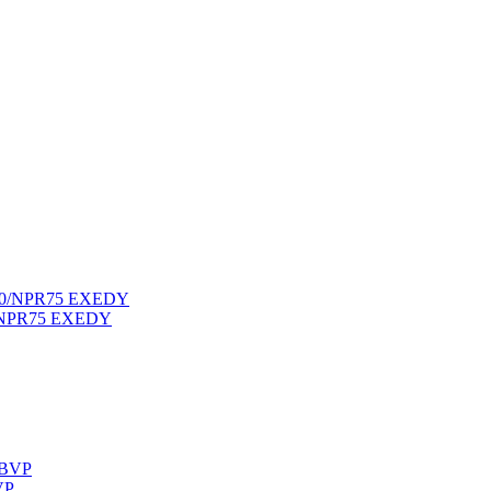
0/NPR75 EXEDY
VP