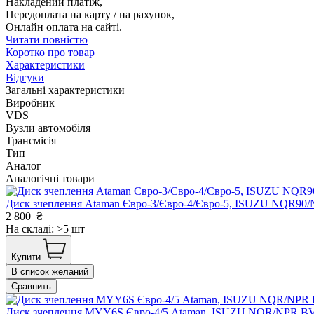
Накладений платіж,
Передоплата на карту / на рахунок,
Онлайн оплата на сайті.
Читати повністю
Коротко про товар
Характеристики
Відгуки
Загальні характеристики
Виробник
VDS
Вузли автомобіля
Трансмісія
Тип
Аналог
Аналогічні товари
Диск зчеплення Ataman Євро-3/Євро-4/Євро-5, ISUZU NQR9
2 800
₴
На складі: >5 шт
Купити
В список желаний
Сравнить
Диск зчеплення MYY6S Євро-4/5 Ataman, ISUZU NQR/NPR B