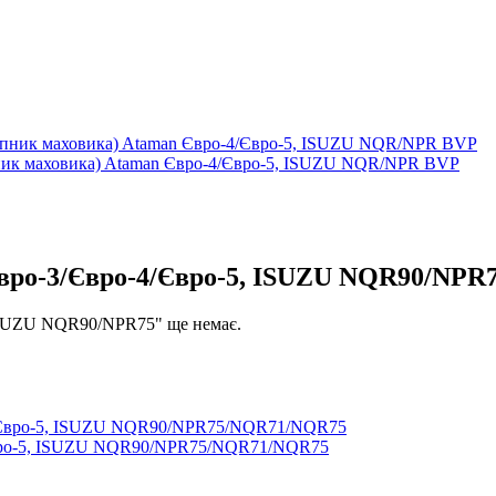
ик маховика) Ataman Євро-4/Євро-5, ISUZU NQR/NPR BVP
вро-3/Євро-4/Євро-5, ISUZU NQR90/NPR
 ISUZU NQR90/NPR75" ще немає.
/Євро-5, ISUZU NQR90/NPR75/NQR71/NQR75