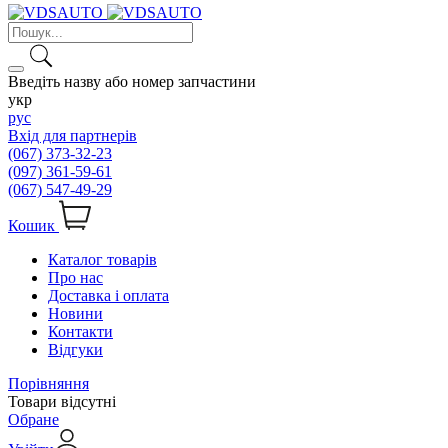
Введіть назву або номер запчастини
укр
рус
Вхід для партнерів
(067) 373-32-23
(097) 361-59-61
(067) 547-49-29
Кошик
Каталог товарів
Про нас
Доставка і оплата
Новини
Контакти
Відгуки
Порівняння
Товари відсутні
Обране