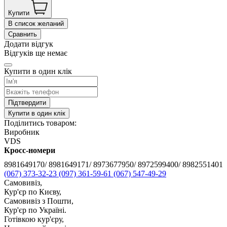
Купити
В список желаний
Сравнить
Додати відгук
Відгуків ще немає
Купити в один клік
Підтвердити
Купити в один клік
Поділитись товаром:
Виробник
VDS
Кросс-номери
8981649170/ 8981649171/ 8973677950/ 8972599400/ 8982551401
(067) 373-32-23
(097) 361-59-61
(067) 547-49-29
Самовивіз,
Кур'єр по Києву,
Самовивіз з Пошти,
Кур'єр по Україні.
Готівкою кур'єру,