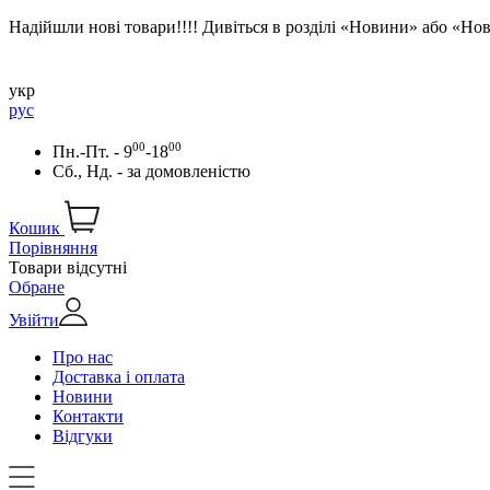
Надійшли нові товари!!!! Дивіться в розділі «Новини» або «Н
укр
рус
00
00
Пн.-Пт. - 9
-18
Сб., Нд. -
за домовленістю
Кошик
Порівняння
Товари відсутні
Обране
Увійти
Про нас
Доставка і оплата
Новини
Контакти
Відгуки