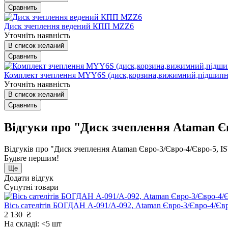
Сравнить
Диск зчеплення ведений КПП MZZ6
Уточніть наявність
В список желаний
Сравнить
Комплект зчеплення MYY6S (диск,корзина,вижимний,підшипн
Уточніть наявність
В список желаний
Сравнить
Відгуки про "Диск зчеплення Ataman Є
Відгуків про "Диск зчеплення Ataman Євро-3/Євро-4/Євро-5,
Будьте першим!
Ще
Додати відгук
Супутні товари
Вісь сателітів БОГДАН А-091/А-092, Ataman Євро-3/Євро-4
2 130
₴
На складі: <5 шт