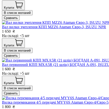
Купити
В список желаний
Сравнить
Вал вилки зчеплення КПП MZZ6 Ataman Євро-3, ISUZU NPR
1 650
₴
На складі: <5 шт
Купити
В список желаний
Сравнить
Вал первинний КПП MХА5R (21 шліц) БОГДАН А-091, ISUZ
1 600
₴
На складі: >5 шт
Купити
В список желаний
Сравнить
Вилка перемикання 4/5 передачі MYY6S Ataman Євро-4/Євро
1 800
₴