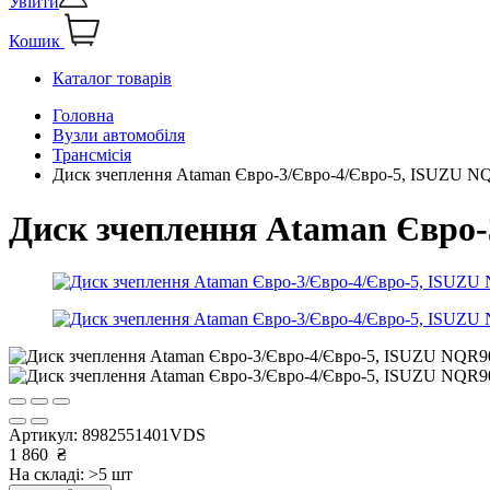
Увійти
Кошик
Каталог товарів
Головна
Вузли автомобіля
Трансмісія
Диск зчеплення Ataman Євро-3/Євро-4/Євро-5, ISUZU 
Диск зчеплення Ataman Євро
Артикул:
8982551401VDS
1 860
₴
На складі: >5 шт