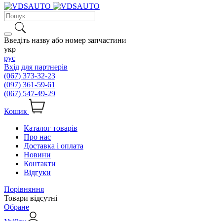
Введіть назву або номер запчастини
укр
рус
Вхід для партнерів
(067) 373-32-23
(097) 361-59-61
(067) 547-49-29
Кошик
Каталог товарів
Про нас
Доставка і оплата
Новини
Контакти
Відгуки
Порівняння
Товари відсутні
Обране