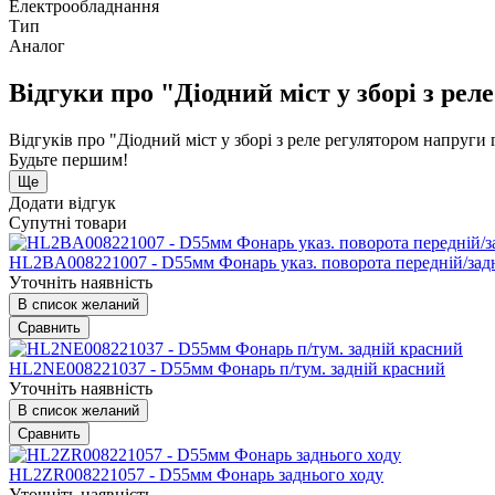
Електрообладнання
Тип
Аналог
Відгуки про "Діодний міст у зборі з ре
Відгуків про "Діодний міст у зборі з реле регулятором напруги
Будьте першим!
Ще
Додати відгук
Супутні товари
HL2BA008221007 - D55мм Фонарь указ. поворота передній/зад
Уточніть наявність
В список желаний
Сравнить
HL2NE008221037 - D55мм Фонарь п/тум. задній красний
Уточніть наявність
В список желаний
Сравнить
HL2ZR008221057 - D55мм Фонарь заднього ходу
Уточніть наявність