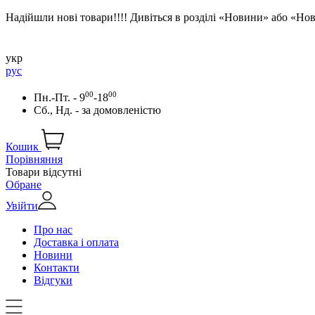
Надійшли нові товари!!!! Дивіться в розділі «Новини» або «Н
укр
рус
00
00
Пн.-Пт. - 9
-18
Сб., Нд. -
за домовленістю
Кошик
Порівняння
Товари відсутні
Обране
Увійти
Про нас
Доставка і оплата
Новини
Контакти
Відгуки