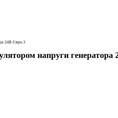
ора 24В Євро-3
егулятором напруги генератора 