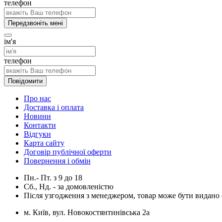
телефон
Передзвоніть мені
ім'я
телефон
Повідомити
Про нас
Доставка і оплата
Новини
Контакти
Відгуки
Карта сайту
Договір публічної оферти
Повернення і обмін
Пн.- Пт.
з
9
до
18
Сб., Нд. -
за домовленістю
Після узгодження з менеджером, товар може бути видано о
м. Київ, вул. Новокостянтинівська 2а