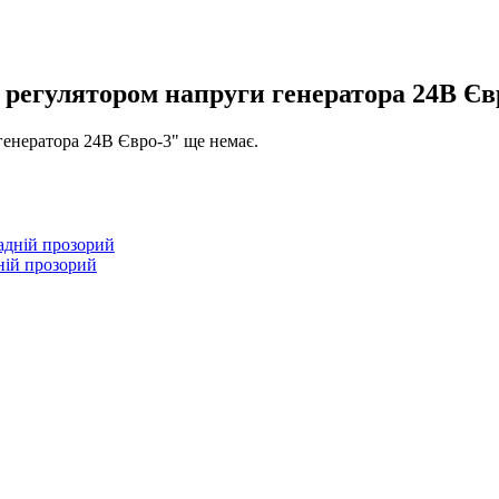
ле регулятором напруги генератора 24В Єв
 генератора 24В Євро-3" ще немає.
ній прозорий