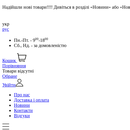
Надійшли нові товари!!!! Дивіться в розділі «Новини» або «Н
укр
рус
00
00
Пн.-Пт. - 9
-18
Сб., Нд. -
за домовленістю
Кошик
Порівняння
Товари відсутні
Обране
Увійти
Про нас
Доставка і оплата
Новини
Контакти
Відгуки