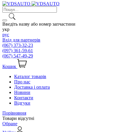
Введіть назву або номер запчастини
укр
рус
Вхід для партнерів
(067) 373-32-23
(097) 361-59-61
(067) 547-49-29
Кошик
Каталог товарів
Про нас
Доставка і оплата
Новини
Контакти
Відгуки
Порівняння
Товари відсутні
Обране