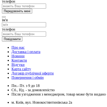
телефон
Передзвоніть мені
ім'я
телефон
Повідомити
Про нас
Доставка і оплата
Новини
Контакти
Відгуки
Карта сайту
Договір публічної оферти
Повернення і обмін
Пн.- Пт.
з
9
до
18
Сб., Нд. -
за домовленістю
Після узгодження з менеджером, товар може бути видано о
м. Київ, вул. Новокостянтинівська 2а