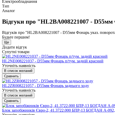
Електрообладнання
Тип
Аналог
Відгуки про "HL2BA008221007 - D55мм Ф
Відгуків про "HL2BA008221007 - D55мм Фонарь указ. поворота
Будьте першим!
Ще
Додати відгук
Супутні товари
HL2NE008221037 - D55мм Фонарь п/тум. задній красний
Уточніть наявність
В список желаний
Сравнить
HL2ZR008221057 - D55мм Фонарь заднього ходу
Уточніть наявність
В список желаний
Сравнить
Блок запобіжників Євро-2, 41.3722.000 БПР-13 БОГДАН А-092
Уточніть наявність