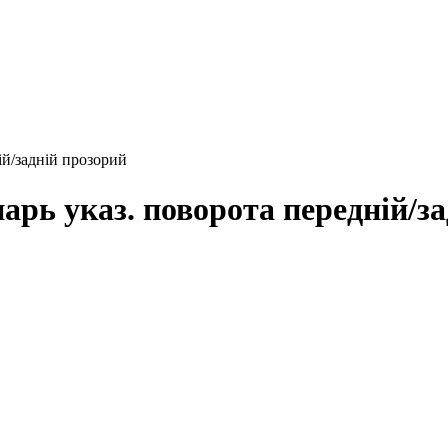
й/задній прозорий
рь указ. поворота передній/за