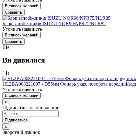
В список желаний
Сравнить
Блок запобіжників ISUZU NQR90/NPR75/NLR85
Уточніть наявність
В список желаний
Сравнить
Ще
Ви дивилися
( 1)
HL2BA008221007 - D55мм Фонарь указ. поворота передній/зад
Уточніть наявність
В список желаний
x
Підписатися на оновлення
x
Зворотній дзвінок