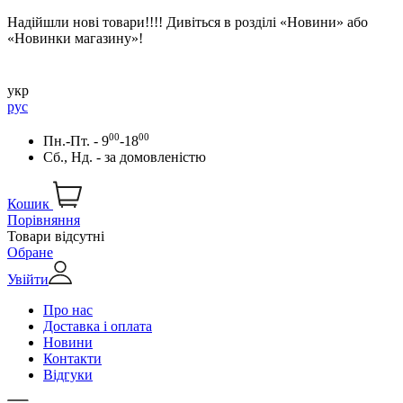
Надійшли нові товари!!!! Дивіться в розділі «Новини» або
«Новинки магазину»!
укр
рус
00
00
Пн.-Пт. - 9
-18
Сб., Нд. -
за домовленістю
Кошик
Порівняння
Товари відсутні
Обране
Увійти
Про нас
Доставка і оплата
Новини
Контакти
Відгуки