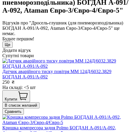
пневморозподільника) БОГДАН А-091/
А-092, Ataman Євро-3/Євро-4/Євро-5"
Відгуків про "Дросель-глушник (для пневморозподільника)
БОГДАН А-091/А-092, Ataman Євро-3/Євро-4/Євро-5" ще
немає.
Будьте першим!
Ще
Додати відгук
Супутні товари
Датчик аварійного тиску повітря ММ 124Д/6032.3829
БОГДАН А-091/А-092
250
₴
На складі: <5 шт
Купити
В список желаний
Сравнить
Кришка компресора задня Polmo БОГДАН А-091/А-092,