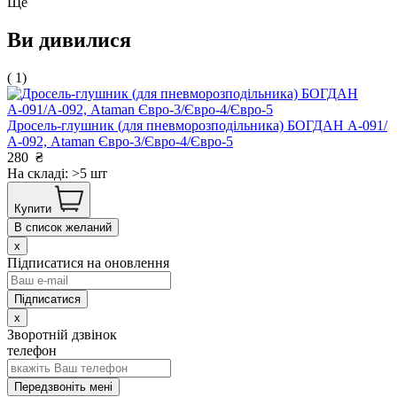
Ще
Ви дивилися
( 1)
Дросель-глушник (для пневморозподільника) БОГДАН А-091/
А-092, Ataman Євро-3/Євро-4/Євро-5
280
₴
На складі: >5 шт
Купити
В список желаний
x
Підписатися на оновлення
x
Зворотній дзвінок
телефон
Передзвоніть мені