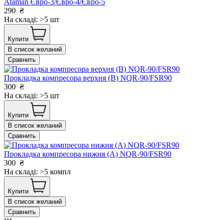
Ataman Євро-3/Євро-4/Євро-5
290
₴
На складі: >5 шт
Купити
В список желаний
Сравнить
Прокладка компресора верхня (В) NQR-90/FSR90
300
₴
На складі: >5 шт
Купити
В список желаний
Сравнить
Прокладка компресора нижня (A) NQR-90/FSR90
300
₴
На складі: >5 компл
Купити
В список желаний
Сравнить