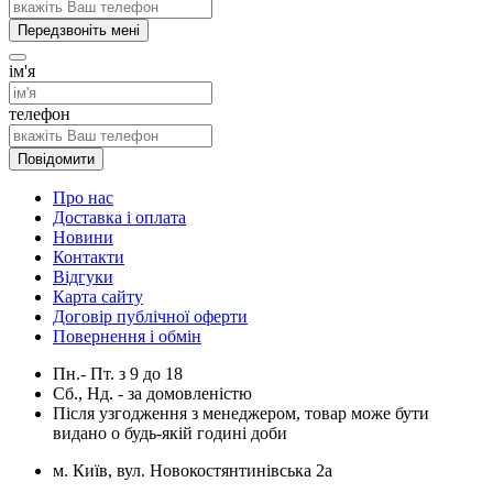
Передзвоніть мені
ім'я
телефон
Повідомити
Про нас
Доставка і оплата
Новини
Контакти
Відгуки
Карта сайту
Договір публічної оферти
Повернення і обмін
Пн.- Пт.
з
9
до
18
Сб., Нд. -
за домовленістю
Після узгодження з менеджером, товар може бути
видано о будь-якій годині доби
м. Київ, вул. Новокостянтинівська 2а