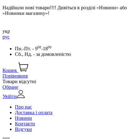
Надійшли нові товари!!!! Дивіться в розділі «Новини» або
«Новинки магазину»!
укр
рус
00
00
Пн.-Пт. - 9
-18
Сб., Нд. -
за домовленістю
Кошик
Порівняння
Товари відсутні
Обране
Увійти
Про нас
Доставка і оплата
Новини
Контакти
Відгуки