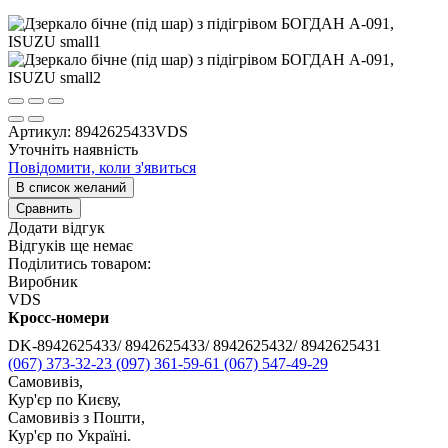
Артикул:
8942625433VDS
Уточніть наявність
Повідомити, коли з'явиться
В список желаний
Сравнить
Додати відгук
Відгуків ще немає
Поділитись товаром:
Виробник
VDS
Кросс-номери
DK-8942625433/ 8942625433/ 8942625432/ 8942625431
(067) 373-32-23
(097) 361-59-61
(067) 547-49-29
Самовивіз,
Кур'єр по Києву,
Самовивіз з Пошти,
Кур'єр по Україні.