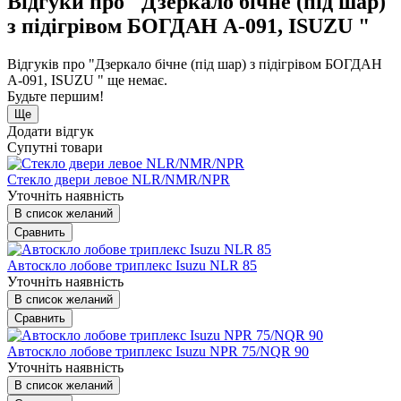
Відгуки про "Дзеркало бічне (під шар)
з підігрівом БОГДАН А-091, ISUZU "
Відгуків про "Дзеркало бічне (під шар) з підігрівом БОГДАН
А-091, ISUZU " ще немає.
Будьте першим!
Ще
Додати відгук
Супутні товари
Стекло двери левое NLR/NMR/NPR
Уточніть наявність
В список желаний
Сравнить
Автоскло лобове триплекс Isuzu NLR 85
Уточніть наявність
В список желаний
Сравнить
Автоскло лобове триплекс Isuzu NPR 75/NQR 90
Уточніть наявність
В список желаний