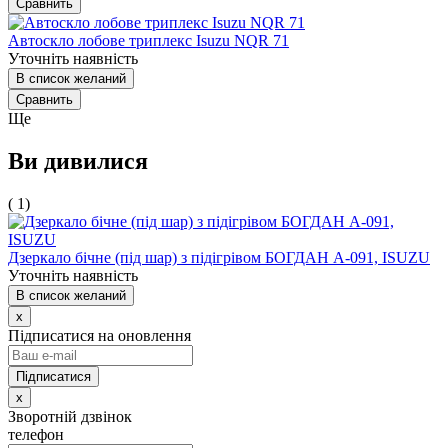
Сравнить
Автоскло лобове триплекс Isuzu NQR 71
Уточніть наявність
В список желаний
Сравнить
Ще
Ви дивилися
( 1)
Дзеркало бічне (під шар) з підігрівом БОГДАН А-091, ISUZU
Уточніть наявність
В список желаний
x
Підписатися на оновлення
x
Зворотній дзвінок
телефон