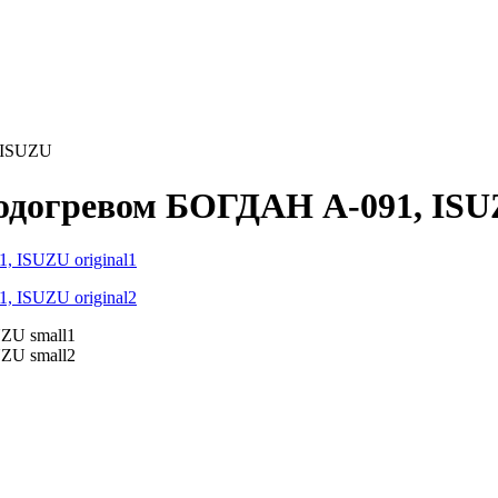
, ISUZU
 подогревом БОГДАН А-091, IS