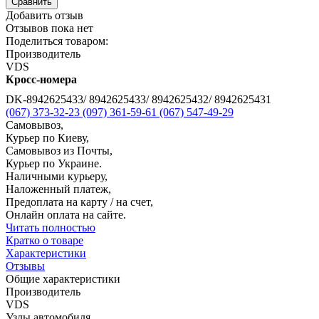
Сравнить
Добавить отзыв
Отзывов пока нет
Поделиться товаром:
Производитель
VDS
Кросс-номера
DK-8942625433/ 8942625433/ 8942625432/ 8942625431
(067) 373-32-23
(097) 361-59-61
(067) 547-49-29
Самовывоз,
Курьер по Киеву,
Самовывоз из Почты,
Курьер по Украине.
Наличными курьеру,
Наложенный платеж,
Предоплата на карту / на счет,
Онлайн оплата на сайте.
Читать полностью
Кратко о товаре
Характеристики
Отзывы
Общие характеристики
Производитель
VDS
Узлы автомобиля