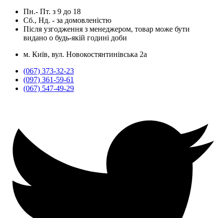
Пн.- Пт.
з
9
до
18
Сб., Нд. -
за домовленістю
Після узгодження з менеджером, товар може бути
видано о будь-якій годині доби
м. Київ, вул. Новокостянтинівська 2а
(067) 373-32-23
(097) 361-59-61
(067) 547-49-29