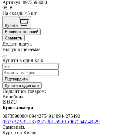
Артикул:
8973598080
95
₴
На складі: <5 шт
Купити
В список желаний
Сравнить
Додати відгук
Відгуків ще немає
Купити в один клік
Підтвердити
Купити в один клік
Поділитись товаром:
Виробник
ISUZU
Кросс-номери
8973598080/ 8944275491/ 8944275490
(067) 373-32-23
(097) 361-59-61
(067) 547-49-29
Самовивіз,
Кур'єр по Києву,