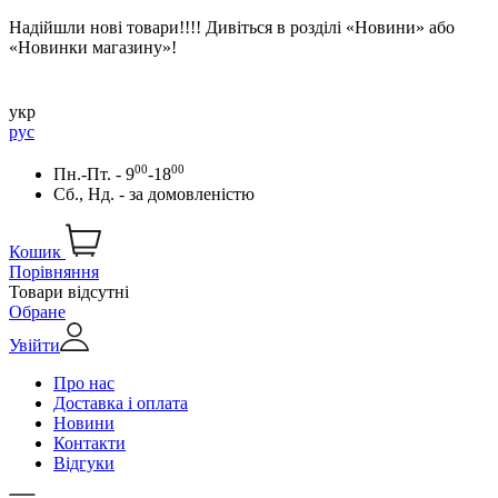
Надійшли нові товари!!!! Дивіться в розділі «Новини» або
«Новинки магазину»!
укр
рус
00
00
Пн.-Пт. - 9
-18
Сб., Нд. -
за домовленістю
Кошик
Порівняння
Товари відсутні
Обране
Увійти
Про нас
Доставка і оплата
Новини
Контакти
Відгуки