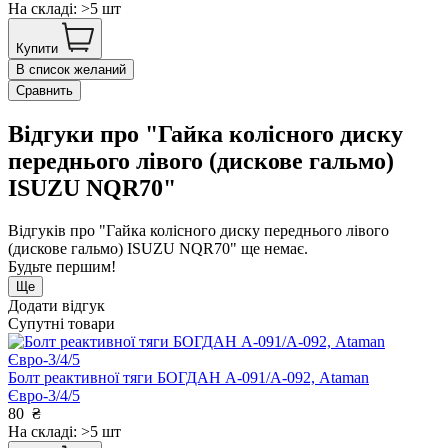
На складі: >5 шт
Купити
В список желаний
Сравнить
Відгуки про "Гайка колісного диску
переднього лівого (дискове гальмо)
ISUZU NQR70"
Відгуків про "Гайка колісного диску переднього лівого
(дискове гальмо) ISUZU NQR70" ще немає.
Будьте першим!
Ще
Додати відгук
Супутні товари
Болт реактивної тяги БОГДАН А-091/А-092, Ataman
Євро-3/4/5
80
₴
На складі: >5 шт