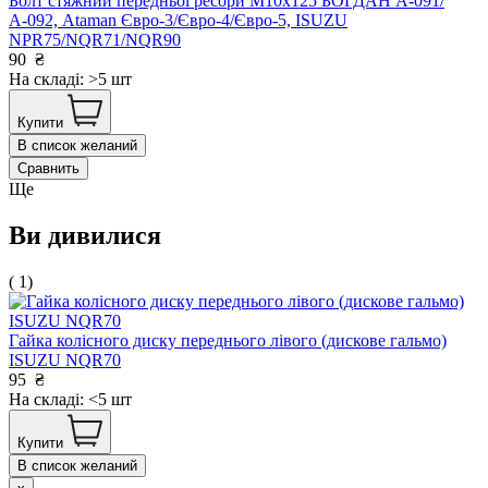
Болт стяжний передньої ресори М10х125 БОГДАН А-091/
А-092, Ataman Євро-3/Євро-4/Євро-5, ISUZU
NPR75/NQR71/NQR90
90
₴
На складі: >5 шт
Купити
В список желаний
Сравнить
Ще
Ви дивилися
( 1)
Гайка колісного диску переднього лівого (дискове гальмо)
ISUZU NQR70
95
₴
На складі: <5 шт
Купити
В список желаний