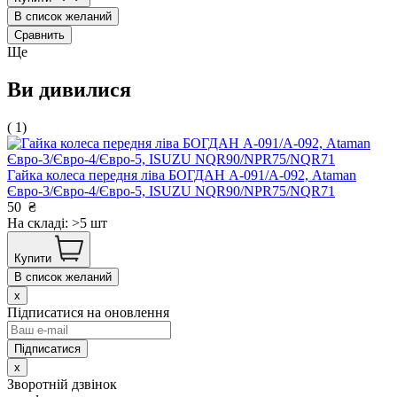
В список желаний
Сравнить
Ще
Ви дивилися
( 1)
Гайка колеса передня ліва БОГДАН А-091/А-092, Ataman
Євро-3/Євро-4/Євро-5, ISUZU NQR90/NPR75/NQR71
50
₴
На складі: >5 шт
Купити
В список желаний
x
Підписатися на оновлення
x
Зворотній дзвінок