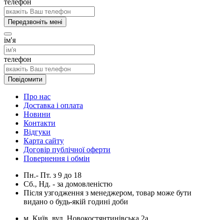
телефон
Передзвоніть мені
ім'я
телефон
Повідомити
Про нас
Доставка і оплата
Новини
Контакти
Відгуки
Карта сайту
Договір публічної оферти
Повернення і обмін
Пн.- Пт.
з
9
до
18
Сб., Нд. -
за домовленістю
Після узгодження з менеджером, товар може бути
видано о будь-якій годині доби
м. Київ, вул. Новокостянтинівська 2а