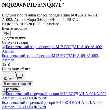
NQR90/NPR75/NQR71"
Відгуків про "Гайка колеса передня ліва БОГДАН А-091/
А-092, Ataman Євро-3/Євро-4/Євро-5, ISUZU
NQR90/NPR75/NQR71" ще немає.
Будьте першим!
Ще
Додати відгук
Супутні товари
Болт стяжний задньої ресори М12 БОГДАН А-091/А-092,
Ataman
35
₴
На складі: >5 шт
Купити
В список желаний
Сравнить
Болт стяжний передньої ресори М10 БОГДАН А-091/А-092,
Ataman, ISUZU NQR/NPR