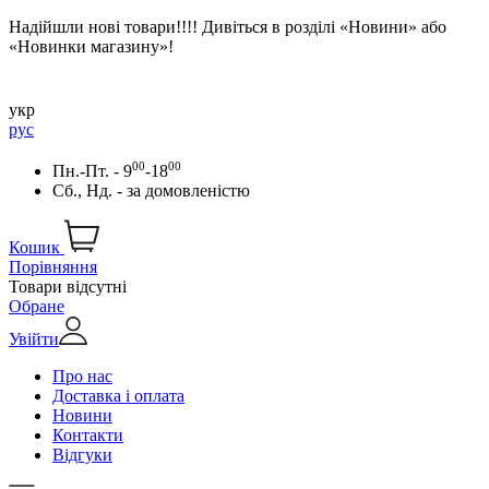
Надійшли нові товари!!!! Дивіться в розділі «Новини» або
«Новинки магазину»!
укр
рус
00
00
Пн.-Пт. - 9
-18
Сб., Нд. -
за домовленістю
Кошик
Порівняння
Товари відсутні
Обране
Увійти
Про нас
Доставка і оплата
Новини
Контакти
Відгуки