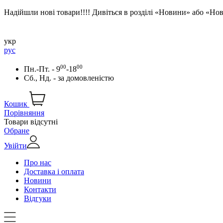
Надійшли нові товари!!!! Дивіться в розділі «Новини» або «Н
укр
рус
00
00
Пн.-Пт. - 9
-18
Сб., Нд. -
за домовленістю
Кошик
Порівняння
Товари відсутні
Обране
Увійти
Про нас
Доставка і оплата
Новини
Контакти
Відгуки