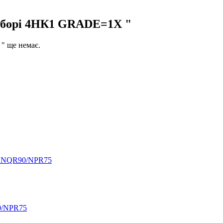
 зборі 4HК1 GRADE=1X "
" ще немає.
ZU NQR90/NPR75
0/NPR75