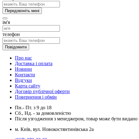
Передзвоніть мені
ім'я
телефон
Повідомити
Про нас
Доставка і оплата
Новини
Контакти
Відгуки
Карта сайту
Договір публічної оферти
Повернення і обмін
Пн.- Пт.
з
9
до
18
Сб., Нд. -
за домовленістю
Після узгодження з менеджером, товар може бути видано о
м. Київ, вул. Новокостянтинівська 2а