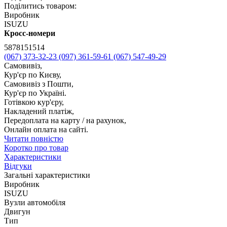
Поділитись товаром:
Виробник
ISUZU
Кросс-номери
5878151514
(067) 373-32-23
(097) 361-59-61
(067) 547-49-29
Самовивіз,
Кур'єр по Києву,
Самовивіз з Пошти,
Кур'єр по Україні.
Готівкою кур'єру,
Накладений платіж,
Передоплата на карту / на рахунок,
Онлайн оплата на сайті.
Читати повністю
Коротко про товар
Характеристики
Відгуки
Загальні характеристики
Виробник
ISUZU
Вузли автомобіля
Двигун
Тип