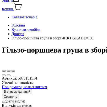
Увійти
Кошик
Каталог товарів
Головна
Вузли автомобіля
Двигун
Гільзо-поршнева група в зборі 4HК1 GRADE=1X
Гільзо-поршнева група в зб
Артикул:
5878151514
Уточніть наявність
Повідомити, коли з'явиться
В список желаний
Сравнить
Додати відгук
Відгуків ще немає