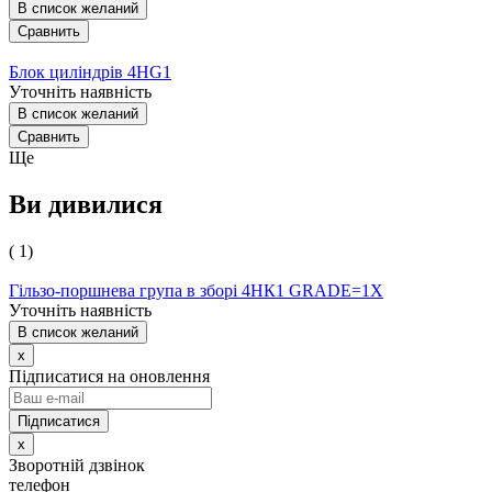
В список желаний
Сравнить
Блок циліндрів 4HG1
Уточніть наявність
В список желаний
Сравнить
Ще
Ви дивилися
( 1)
Гільзо-поршнева група в зборі 4HК1 GRADE=1X
Уточніть наявність
В список желаний
x
Підписатися на оновлення
x
Зворотній дзвінок
телефон