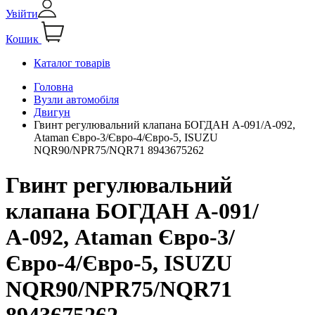
Увійти
Кошик
Каталог товарів
Головна
Вузли автомобіля
Двигун
Гвинт регулювальний клапана БОГДАН А-091/А-092,
Ataman Євро-3/Євро-4/Євро-5, ISUZU
NQR90/NPR75/NQR71 8943675262
Гвинт регулювальний
клапана БОГДАН А-091/
А-092, Ataman Євро-3/
Євро-4/Євро-5, ISUZU
NQR90/NPR75/NQR71
8943675262