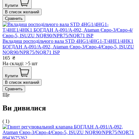
Купити
В список желаний
Сравнить
Вкладиш росподільчого вала STD 4HG1/4HG1-T/4HE1/4HK1
БОГДАН А-091/А-092, Ataman Євро-3/Євро-4/Євро-5, ISUZU
NQR90/NPR75/NQR71 ISP
165
₴
На складі: >5 шт
Купити
В список желаний
Сравнить
Ще
Ви дивилися
( 1)