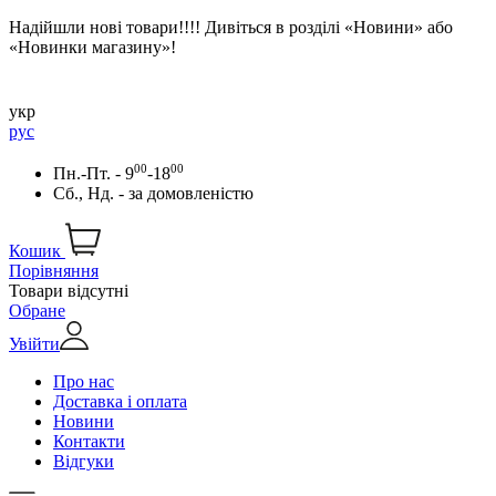
Надійшли нові товари!!!! Дивіться в розділі «Новини» або
«Новинки магазину»!
укр
рус
00
00
Пн.-Пт. - 9
-18
Сб., Нд. -
за домовленістю
Кошик
Порівняння
Товари відсутні
Обране
Увійти
Про нас
Доставка і оплата
Новини
Контакти
Відгуки