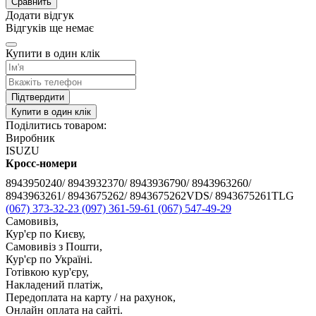
Сравнить
Додати відгук
Відгуків ще немає
Купити в один клік
Підтвердити
Купити в один клік
Поділитись товаром:
Виробник
ISUZU
Кросс-номери
8943950240/ 8943932370/ 8943936790/ 8943963260/
8943963261/ 8943675262/ 8943675262VDS/ 8943675261TLG
(067) 373-32-23
(097) 361-59-61
(067) 547-49-29
Самовивіз,
Кур'єр по Києву,
Самовивіз з Пошти,
Кур'єр по Україні.
Готівкою кур'єру,
Накладений платіж,
Передоплата на карту / на рахунок,
Онлайн оплата на сайті.