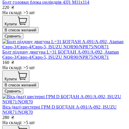
Болт головки блока циліндрів 4JJ1 М11х114
220
₴
На складі: >5 шт
Купити
В список желаний
Сравнить
Болт піддону двигуна L=31 БОГДАН А-091/А-092, Ataman
Євро-3/Євро-4/Євро-5, ISUZU NQR90/NPR75/NQR71
160
₴
На складі: >5 шт
Купити
В список желаний
Сравнить
Вісь (вал) шестерні ГРМ D БОГДАН А-091/А-092, ISUZU
NQR71/NQR70
280
₴
На складі: >5 шт