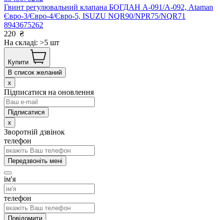
Гвинт регулювальний клапана БОГДАН А-091/А-092, Ataman
Євро-3/Євро-4/Євро-5, ISUZU NQR90/NPR75/NQR71
8943675262
220
₴
На складі: >5 шт
Купити
В список желаний
x
Підписатися на оновлення
x
Зворотній дзвінок
телефон
Передзвоніть мені
ім'я
телефон
Повідомити