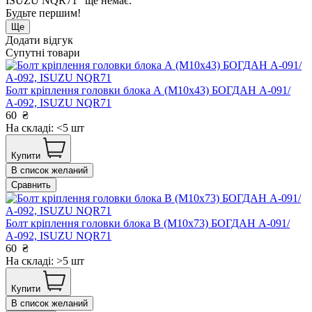
ISUZU NQR71" ще немає.
Будьте першим!
Ще
Додати відгук
Супутні товари
Болт кріплення головки блока А (М10х43) БОГДАН А-091/
А-092, ISUZU NQR71
60
₴
На складі: <5 шт
Купити
В список желаний
Сравнить
Болт кріплення головки блока В (М10х73) БОГДАН А-091/
А-092, ISUZU NQR71
60
₴
На складі: >5 шт
Купити
В список желаний