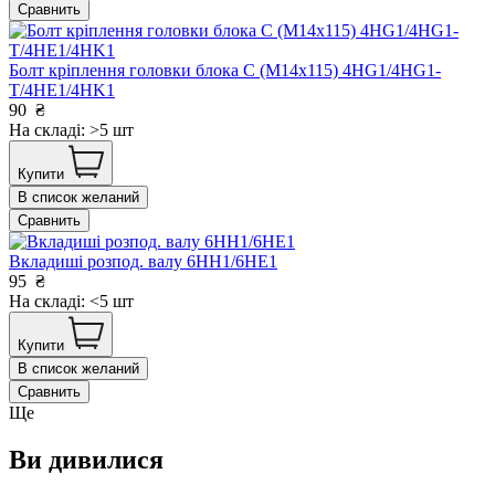
Сравнить
Болт кріплення головки блока С (М14х115) 4HG1/4HG1-
T/4HE1/4HK1
90
₴
На складі: >5 шт
Купити
В список желаний
Сравнить
Вкладиші розпод. валу 6НН1/6НЕ1
95
₴
На складі: <5 шт
Купити
В список желаний
Сравнить
Ще
Ви дивилися