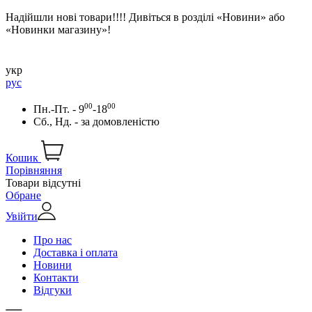
Надійшли нові товари!!!! Дивіться в розділі «Новини» або
«Новинки магазину»!
укр
рус
00
00
Пн.-Пт. - 9
-18
Сб., Нд. -
за домовленістю
Кошик
Порівняння
Товари відсутні
Обране
Увійти
Про нас
Доставка і оплата
Новини
Контакти
Відгуки