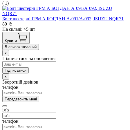
( 1)
Болт шестерні ГРМ А БОГДАН А-091/А-092, ISUZU NQR71
80
₴
На складі: >5 шт
Купити
В список желаний
x
Підписатися на оновлення
x
Зворотній дзвінок
телефон
Передзвоніть мені
ім'я
телефон