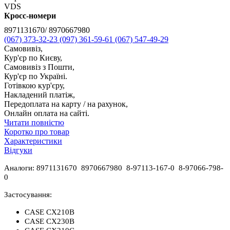
VDS
Кросс-номери
8971131670/ 8970667980
(067) 373-32-23
(097) 361-59-61
(067) 547-49-29
Самовивіз,
Кур'єр по Києву,
Самовивіз з Пошти,
Кур'єр по Україні.
Готівкою кур'єру,
Накладений платіж,
Передоплата на карту / на рахунок,
Онлайн оплата на сайті.
Читати повністю
Коротко про товар
Характеристики
Відгуки
Аналоги:
8971131670 8970667980 8-97113-167-0 8-97066-798-
0
Застосування:
CASE CX210B
CASE CX230B