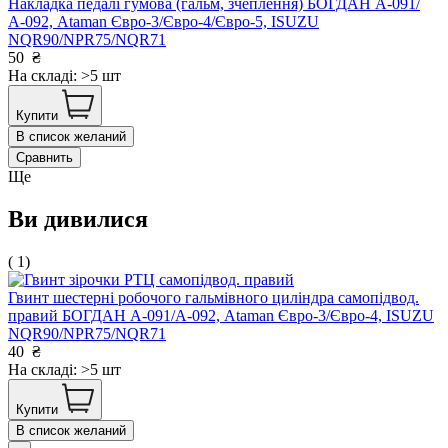
Накладка педалі гумова (гальм, зчеплення) БОГДАН А-091/
А-092, Ataman Євро-3/Євро-4/Євро-5, ISUZU
NQR90/NPR75/NQR71
50
₴
На складі: >5 шт
Купити
В список желаний
Сравнить
Ще
Ви дивилися
( 1)
Гвинт шестерні робочого гальмівного циліндра самопідвод.
правий БОГДАН А-091/А-092, Ataman Євро-3/Євро-4, ISUZU
NQR90/NPR75/NQR71
40
₴
На складі: >5 шт
Купити
В список желаний