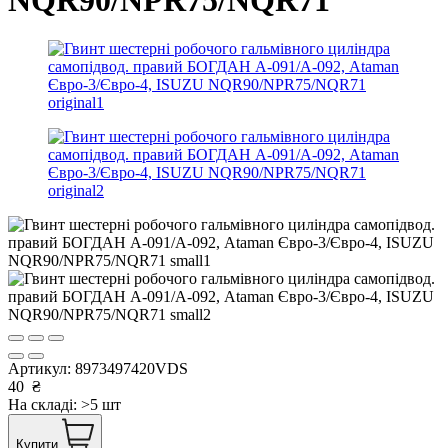
Артикул:
8973497420VDS
40
₴
На складі: >5 шт
Купити