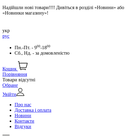
Надійшли нові товари!!!! Дивіться в розділі «Новини» або
«Новинки магазину»!
укр
рус
00
00
Пн.-Пт. - 9
-18
Сб., Нд. -
за домовленістю
Кошик
Порівняння
Товари відсутні
Обране
Увійти
Про нас
Доставка і оплата
Новини
Контакти
Відгуки