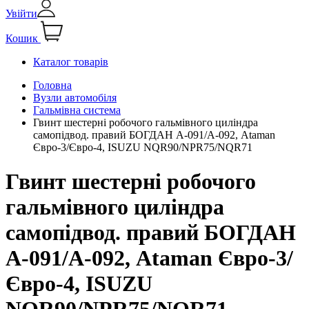
Увійти
Кошик
Каталог товарів
Головна
Вузли автомобіля
Гальмівна система
Гвинт шестерні робочого гальмівного циліндра
самопідвод. правий БОГДАН А-091/А-092, Ataman
Євро-3/Євро-4, ISUZU NQR90/NPR75/NQR71
Гвинт шестерні робочого
гальмівного циліндра
самопідвод. правий БОГДАН
А-091/А-092, Ataman Євро-3/
Євро-4, ISUZU
NQR90/NPR75/NQR71