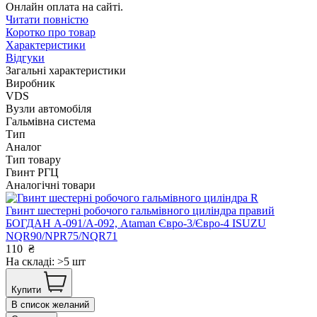
Онлайн оплата на сайті.
Читати повністю
Коротко про товар
Характеристики
Відгуки
Загальні характеристики
Виробник
VDS
Вузли автомобіля
Гальмівна система
Тип
Аналог
Тип товару
Гвинт РГЦ
Аналогічні товари
Гвинт шестерні робочого гальмівного циліндра правий
БОГДАН А-091/А-092, Ataman Євро-3/Євро-4 ISUZU
NQR90/NPR75/NQR71
110
₴
На складі: >5 шт
Купити
В список желаний