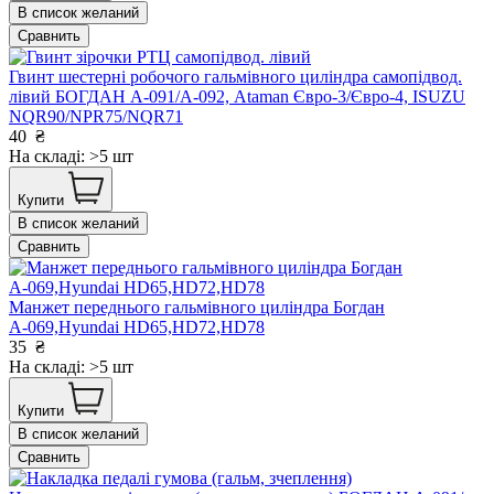
В список желаний
Сравнить
Гвинт шестерні робочого гальмівного циліндра самопідвод.
лівий БОГДАН А-091/А-092, Ataman Євро-3/Євро-4, ISUZU
NQR90/NPR75/NQR71
40
₴
На складі: >5 шт
Купити
В список желаний
Сравнить
Манжет переднього гальмівного циліндра Богдан
А-069,Hyundai HD65,HD72,HD78
35
₴
На складі: >5 шт
Купити
В список желаний
Сравнить