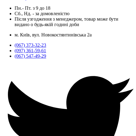
Пн.- Пт.
з
9
до
18
Сб., Нд. -
за домовленістю
Після узгодження з менеджером, товар може бути
видано о будь-якій годині доби
м. Київ, вул. Новокостянтинівська 2а
(067) 373-32-23
(097) 361-59-61
(067) 547-49-29