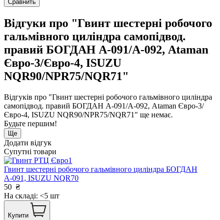
Сравнить
Відгуки про "Гвинт шестерні робочого
гальмівного циліндра самопідвод.
правий БОГДАН А-091/А-092, Ataman
Євро-3/Євро-4, ISUZU
NQR90/NPR75/NQR71"
Відгуків про "Гвинт шестерні робочого гальмівного циліндра
самопідвод. правий БОГДАН А-091/А-092, Ataman Євро-3/
Євро-4, ISUZU NQR90/NPR75/NQR71" ще немає.
Будьте першим!
Ще
Додати відгук
Супутні товари
Гвинт шестерні робочого гальмівного циліндра БОГДАН
А-091, ISUZU NQR70
50
₴
На складі: <5 шт
Купити