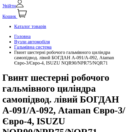
Увійти
Кошик
Каталог товарів
Головна
Вузли автомобіля
Гальмівна система
Гвинт шестерні робочого гальмівного циліндра
самопідвод. лівий БОГДАН А-091/А-092, Ataman
Євро-3/Євро-4, ISUZU NQR90/NPR75/NQR71
Гвинт шестерні робочого
гальмівного циліндра
самопідвод. лівий БОГДАН
А-091/А-092, Ataman Євро-3/
Євро-4, ISUZU
NQR90/NPR75/NQR71