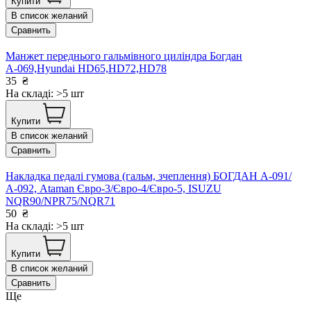
Купити
В список желаний
Сравнить
Манжет переднього гальмівного циліндра Богдан
А-069,Hyundai HD65,HD72,HD78
35
₴
На складі: >5 шт
Купити
В список желаний
Сравнить
Накладка педалі гумова (гальм, зчеплення) БОГДАН А-091/
А-092, Ataman Євро-3/Євро-4/Євро-5, ISUZU
NQR90/NPR75/NQR71
50
₴
На складі: >5 шт
Купити
В список желаний
Сравнить
Ще