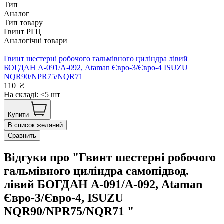
Тип
Аналог
Тип товару
Гвинт РГЦ
Аналогічні товари
Гвинт шестерні робочого гальмівного циліндра лівий
БОГДАН А-091/А-092, Ataman Євро-3/Євро-4 ISUZU
NQR90/NPR75/NQR71
110
₴
На складі: <5 шт
Купити
В список желаний
Сравнить
Відгуки про "Гвинт шестерні робочого
гальмівного циліндра самопідвод.
лівий БОГДАН А-091/А-092, Ataman
Євро-3/Євро-4, ISUZU
NQR90/NPR75/NQR71 "