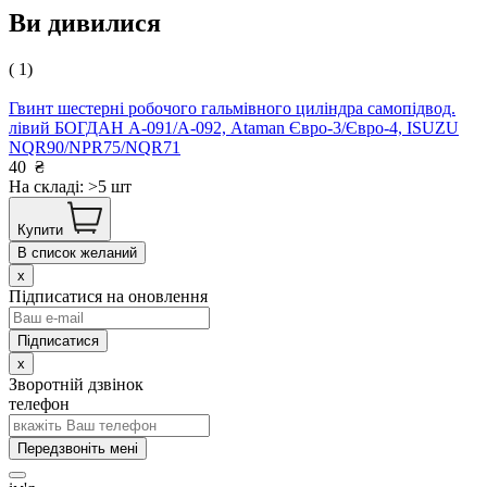
Ви дивилися
( 1)
Гвинт шестерні робочого гальмівного циліндра самопідвод.
лівий БОГДАН А-091/А-092, Ataman Євро-3/Євро-4, ISUZU
NQR90/NPR75/NQR71
40
₴
На складі: >5 шт
Купити
В список желаний
x
Підписатися на оновлення
x
Зворотній дзвінок
телефон
Передзвоніть мені