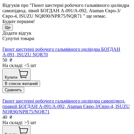
Відгуків про "Гвинт шестерні робочого гальмівного циліндра
самопідвод. лівий БОГДАН А-091/А-092, Ataman Євро-3/
Євро-4, ISUZU NQR90/NPR75/NQR71 " ще немає.
Будьте першим!
Ще
Додати відгук
Супутні товари
Гвинт шестерні робочого гальмівного циліндра БОГДАН
А-091, ISUZU NQR70
50
₴
На складі: <5 шт
Купити
В список желаний
Сравнить
Гвинт шестерні робочого гальмівного циліндра самопідвод.
правий БОГДАН А-091/А-092, Ataman Євро-3/Євро-4, ISUZU
NQR90/NPR75/NQR71
40
₴
На складі: >5 шт