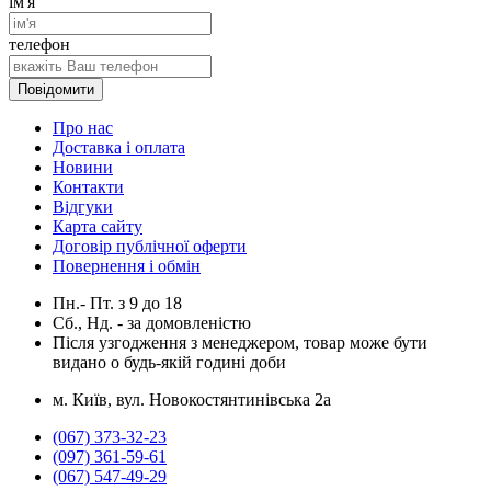
ім'я
телефон
Повідомити
Про нас
Доставка і оплата
Новини
Контакти
Відгуки
Карта сайту
Договір публічної оферти
Повернення і обмін
Пн.- Пт.
з
9
до
18
Сб., Нд. -
за домовленістю
Після узгодження з менеджером, товар може бути
видано о будь-якій годині доби
м. Київ, вул. Новокостянтинівська 2а
(067) 373-32-23
(097) 361-59-61
(067) 547-49-29