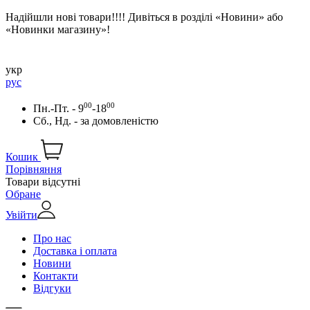
Надійшли нові товари!!!! Дивіться в розділі «Новини» або
«Новинки магазину»!
укр
рус
00
00
Пн.-Пт. - 9
-18
Сб., Нд. -
за домовленістю
Кошик
Порівняння
Товари відсутні
Обране
Увійти
Про нас
Доставка і оплата
Новини
Контакти
Відгуки