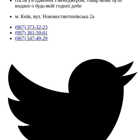
Після узгодження з менеджером, товар може бути
видано о будь-якій годині доби
м. Київ, вул. Новокостянтинівська 2а
(067) 373-32-23
(097) 361-59-61
(067) 547-49-29