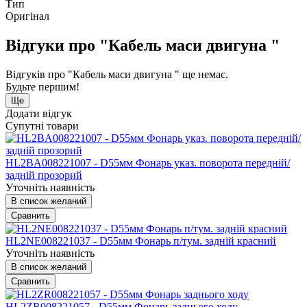
Тип
Оригінал
Відгуки про "Кабель маси двигуна "
Відгуків про "Кабель маси двигуна " ще немає.
Будьте першим!
Ще
Додати відгук
Супутні товари
HL2BA008221007 - D55мм Фонарь указ. поворота передній/
задній прозорий
Уточніть наявність
В список желаний
Сравнить
HL2NE008221037 - D55мм Фонарь п/тум. задній красний
Уточніть наявність
В список желаний
Сравнить
HL2ZR008221057 - D55мм Фонарь заднього ходу