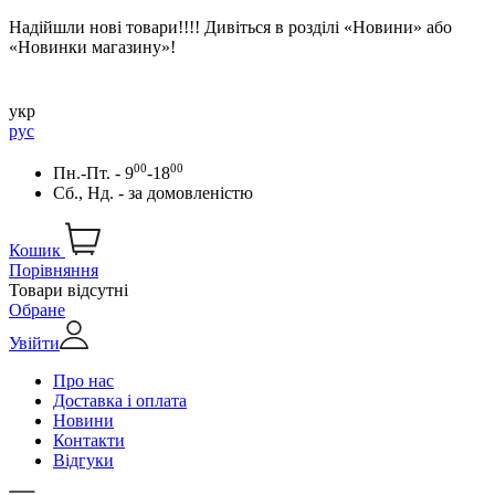
Надійшли нові товари!!!! Дивіться в розділі «Новини» або
«Новинки магазину»!
укр
рус
00
00
Пн.-Пт. - 9
-18
Сб., Нд. -
за домовленістю
Кошик
Порівняння
Товари відсутні
Обране
Увійти
Про нас
Доставка і оплата
Новини
Контакти
Відгуки