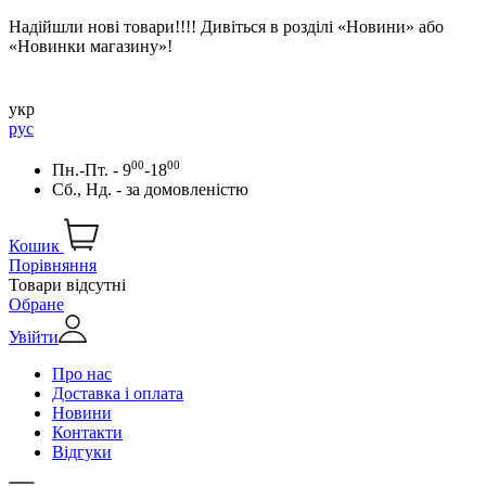
Надійшли нові товари!!!! Дивіться в розділі «Новини» або
«Новинки магазину»!
укр
рус
00
00
Пн.-Пт. - 9
-18
Сб., Нд. -
за домовленістю
Кошик
Порівняння
Товари відсутні
Обране
Увійти
Про нас
Доставка і оплата
Новини
Контакти
Відгуки