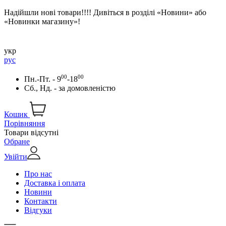
Надійшли нові товари!!!! Дивіться в розділі «Новини» або
«Новинки магазину»!
укр
рус
00
00
Пн.-Пт. - 9
-18
Сб., Нд. -
за домовленістю
Кошик
Порівняння
Товари відсутні
Обране
Увійти
Про нас
Доставка і оплата
Новини
Контакти
Відгуки