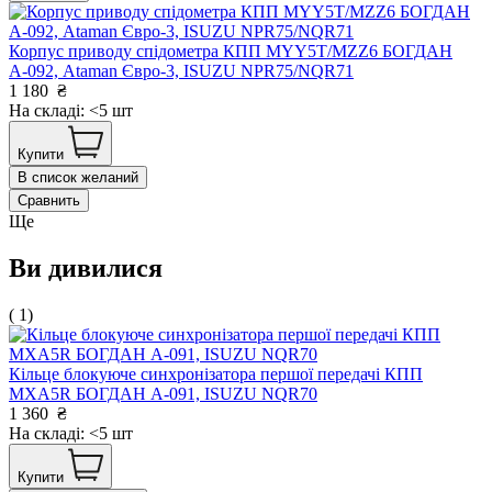
Корпус приводу спідометра КПП MYY5T/MZZ6 БОГДАН
А-092, Ataman Євро-3, ISUZU NPR75/NQR71
1 180
₴
На складі: <5 шт
Купити
В список желаний
Сравнить
Ще
Ви дивилися
( 1)
Кільце блокуюче синхронізатора першої передачі КПП
MXA5R БОГДАН А-091, ISUZU NQR70
1 360
₴
На складі: <5 шт
Купити