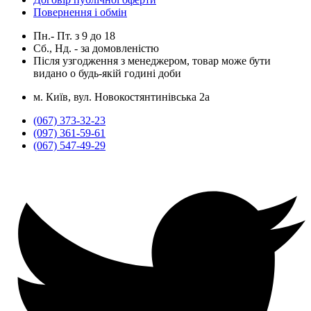
Повернення і обмін
Пн.- Пт.
з
9
до
18
Сб., Нд. -
за домовленістю
Після узгодження з менеджером, товар може бути
видано о будь-якій годині доби
м. Київ, вул. Новокостянтинівська 2а
(067) 373-32-23
(097) 361-59-61
(067) 547-49-29