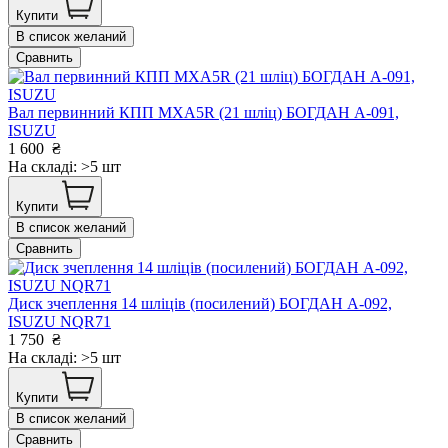
Купити
В список желаний
Сравнить
Вал первинний КПП MХА5R (21 шліц) БОГДАН А-091,
ISUZU
1 600
₴
На складі: >5 шт
Купити
В список желаний
Сравнить
Диск зчеплення 14 шліців (посилений) БОГДАН А-092,
ISUZU NQR71
1 750
₴
На складі: >5 шт
Купити
В список желаний
Сравнить