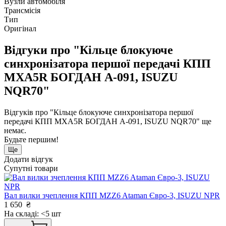
Вузли автомобіля
Трансмісія
Тип
Оригінал
Відгуки про "Кільце блокуюче
синхронізатора першої передачі КПП
MXA5R БОГДАН А-091, ISUZU
NQR70"
Відгуків про "Кільце блокуюче синхронізатора першої
передачі КПП MXA5R БОГДАН А-091, ISUZU NQR70" ще
немає.
Будьте першим!
Ще
Додати відгук
Супутні товари
Вал вилки зчеплення КПП MZZ6 Ataman Євро-3, ISUZU NPR
1 650
₴
На складі: <5 шт