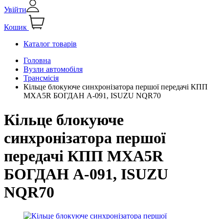
Увійти
Кошик
Каталог товарів
Головна
Вузли автомобіля
Трансмісія
Кільце блокуюче синхронізатора першої передачі КПП
MXA5R БОГДАН А-091, ISUZU NQR70
Кільце блокуюче
синхронізатора першої
передачі КПП MXA5R
БОГДАН А-091, ISUZU
NQR70