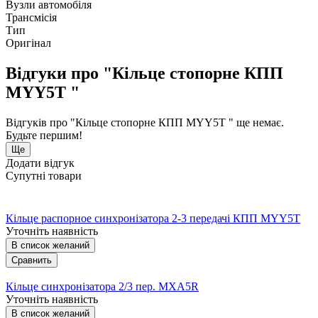
Вузли автомобіля
Трансмісія
Тип
Оригінал
Відгуки про "Кільце стопорне КПП
MYY5T "
Відгуків про "Кільце стопорне КПП MYY5T " ще немає.
Будьте першим!
Ще
Додати відгук
Супутні товари
Кільце распорное синхронізатора 2-3 передачі КПП MYY5T
Уточніть наявність
В список желаний
Сравнить
Кільце синхронізатора 2/3 пер. MXA5R
Уточніть наявність
В список желаний