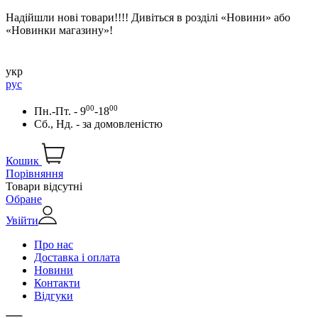
Надійшли нові товари!!!! Дивіться в розділі «Новини» або
«Новинки магазину»!
укр
рус
00
00
Пн.-Пт. - 9
-18
Сб., Нд. -
за домовленістю
Кошик
Порівняння
Товари відсутні
Обране
Увійти
Про нас
Доставка і оплата
Новини
Контакти
Відгуки