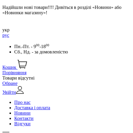
Надійшли нові товари!!!! Дивіться в розділі «Новини» або
«Новинки магазину»!
укр
рус
00
00
Пн.-Пт. - 9
-18
Сб., Нд. -
за домовленістю
Кошик
Порівняння
Товари відсутні
Обране
Увійти
Про нас
Доставка і оплата
Новини
Контакти
Відгуки