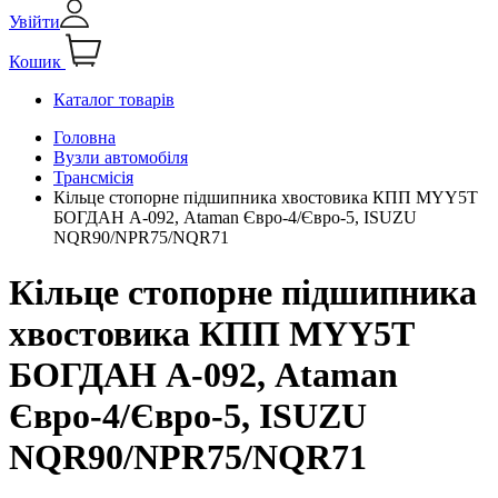
Увійти
Кошик
Каталог товарів
Головна
Вузли автомобіля
Трансмісія
Кільце стопорне підшипника хвостовика КПП MYY5T
БОГДАН А-092, Ataman Євро-4/Євро-5, ISUZU
NQR90/NPR75/NQR71
Кільце стопорне підшипника
хвостовика КПП MYY5T
БОГДАН А-092, Ataman
Євро-4/Євро-5, ISUZU
NQR90/NPR75/NQR71