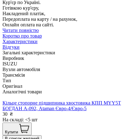
Кур'єр по Україні.
Готівкою кур'єру,
Накладений платіж,
Передоплата на карту / на рахунок,
Онлайн оплата на сайті.
Читати повністю
Коротко про товар
Характеристики
Відгуки
Загальні характеристики
Виробник
ISUZU
Вузли автомобіля
Трансмісія
Тип
Оригінал
Аналогічні товари
Кільце стопорне підшипника хвостовика КПП MYY5T
БОГДАН А-092, Ataman Євро-4/Євро-5
30
₴
На складі: <5 шт
Купити
В список желаний