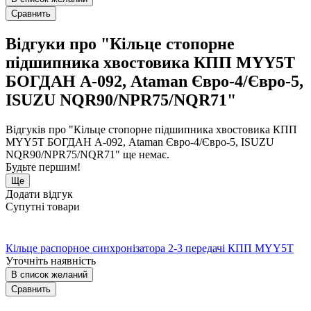
Сравнить
Відгуки про "Кільце стопорне
підшипника хвостовика КПП MYY5T
БОГДАН А-092, Ataman Євро-4/Євро-5,
ISUZU NQR90/NPR75/NQR71"
Відгуків про "Кільце стопорне підшипника хвостовика КПП
MYY5T БОГДАН А-092, Ataman Євро-4/Євро-5, ISUZU
NQR90/NPR75/NQR71" ще немає.
Будьте першим!
Ще
Додати відгук
Супутні товари
Кільце распорное синхронізатора 2-3 передачі КПП MYY5T
Уточніть наявність
В список желаний
Сравнить