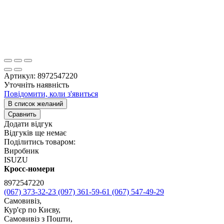
Артикул:
8972547220
Уточніть наявність
Повідомити, коли з'явиться
В список желаний
Сравнить
Додати відгук
Відгуків ще немає
Поділитись товаром:
Виробник
ISUZU
Кросс-номери
8972547220
(067) 373-32-23
(097) 361-59-61
(067) 547-49-29
Самовивіз,
Кур'єр по Києву,
Самовивіз з Пошти,