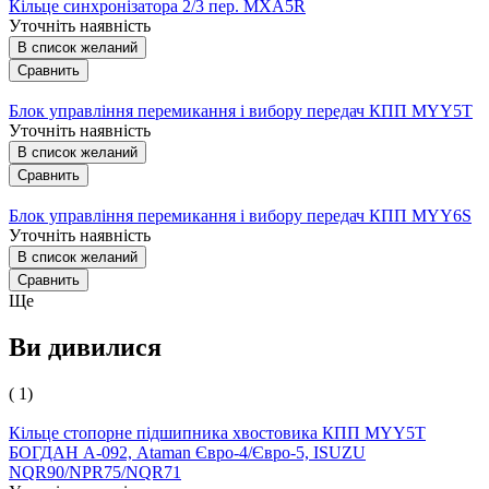
Кільце синхронізатора 2/3 пер. MXA5R
Уточніть наявність
В список желаний
Сравнить
Блок управління перемикання і вибору передач КПП MYY5T
Уточніть наявність
В список желаний
Сравнить
Блок управління перемикання і вибору передач КПП MYY6S
Уточніть наявність
В список желаний
Сравнить
Ще
Ви дивилися
( 1)
Кільце стопорне підшипника хвостовика КПП MYY5T
БОГДАН А-092, Ataman Євро-4/Євро-5, ISUZU
NQR90/NPR75/NQR71