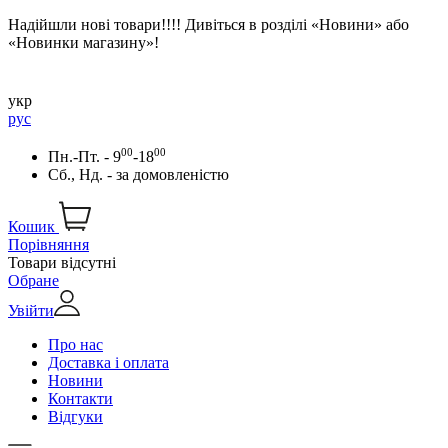
Надійшли нові товари!!!! Дивіться в розділі «Новини» або
«Новинки магазину»!
укр
рус
00
00
Пн.-Пт. - 9
-18
Сб., Нд. -
за домовленістю
Кошик
Порівняння
Товари відсутні
Обране
Увійти
Про нас
Доставка і оплата
Новини
Контакти
Відгуки