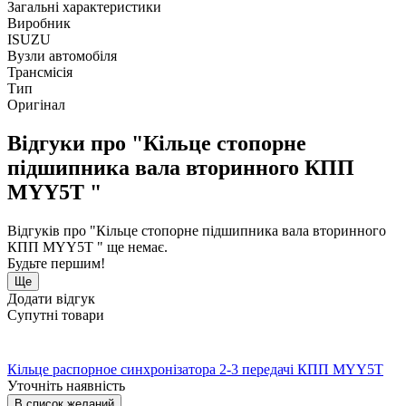
Загальні характеристики
Виробник
ISUZU
Вузли автомобіля
Трансмісія
Тип
Оригінал
Відгуки про "Кільце стопорне
підшипника вала вторинного КПП
MYY5T "
Відгуків про "Кільце стопорне підшипника вала вторинного
КПП MYY5T " ще немає.
Будьте першим!
Ще
Додати відгук
Супутні товари
Кільце распорное синхронізатора 2-3 передачі КПП MYY5T
Уточніть наявність
В список желаний