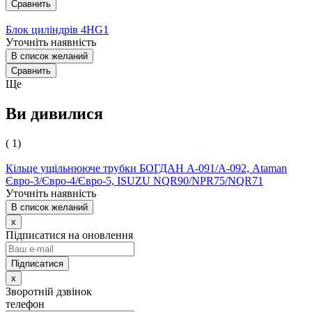
Сравнить
Блок циліндрів 4HG1
Уточніть наявність
В список желаний
Сравнить
Ще
Ви дивилися
( 1)
Кільце ущільнююче трубки БОГДАН А-091/А-092, Ataman
Євро-3/Євро-4/Євро-5, ISUZU NQR90/NPR75/NQR71
Уточніть наявність
В список желаний
x
Підписатися на оновлення
x
Зворотній дзвінок
телефон