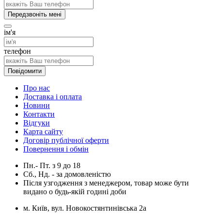
Передзвоніть мені
ім'я
телефон
Повідомити
Про нас
Доставка і оплата
Новини
Контакти
Відгуки
Карта сайту
Договір публічної оферти
Повернення і обмін
Пн.- Пт.
з
9
до
18
Сб., Нд. -
за домовленістю
Після узгодження з менеджером, товар може бути
видано о будь-якій годині доби
м. Київ, вул. Новокостянтинівська 2а