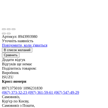
Артикул:
8943993980
Уточніть наявність
Повідомити, коли з'явиться
В список желаний
Сравнить
Додати відгук
Відгуків ще немає
Поділитись товаром:
Виробник
ISUZU
Кросс-номери
8971375010/ 1096231830
(067) 373-32-23
(097) 361-59-61
(067) 547-49-29
Самовивіз,
Кур'єр по Києву,
Самовивіз з Пошти,