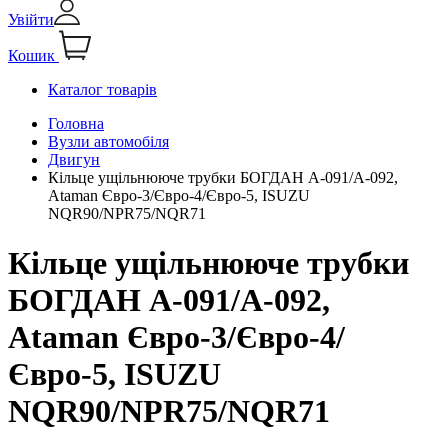
Увійти
Кошик
Каталог товарів
Головна
Вузли автомобіля
Двигун
Кільце ущільнююче трубки БОГДАН А-091/А-092,
Ataman Євро-3/Євро-4/Євро-5, ISUZU
NQR90/NPR75/NQR71
Кільце ущільнююче трубки
БОГДАН А-091/А-092,
Ataman Євро-3/Євро-4/
Євро-5, ISUZU
NQR90/NPR75/NQR71