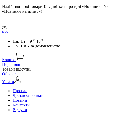
Надійшли нові товари!!!! Дивіться в розділі «Новини» або
«Новинки магазину»!
укр
рус
00
00
Пн.-Пт. - 9
-18
Сб., Нд. -
за домовленістю
Кошик
Порівняння
Товари відсутні
Обране
Увійти
Про нас
Доставка і оплата
Новини
Контакти
Відгуки