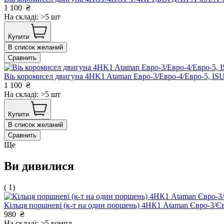
1 100
₴
На складі: >5 шт
Купити
В список желаний
Сравнить
Віь коромисел двигуна 4HK1 Ataman Евро-3/Евро-4/Евро-5,
1 100
₴
На складі: >5 шт
Купити
В список желаний
Сравнить
Ще
Ви дивилися
( 1)
Кільця поршневі (к-т на один поршень) 4НК1 Ataman Євро-3/
980
₴
На складі: >5 компл