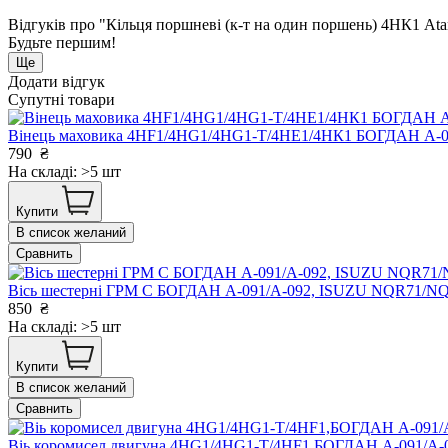
Відгуків про "Кільця поршневі (к-т на один поршень) 4НК1 A
Будьте першим!
Ще
Додати відгук
Супутні товари
Вінець маховика 4HF1/4HG1/4HG1-T/4НЕ1/4НК1 БОГДАН А-09
790
₴
На складі: >5 шт
Купити
В список желаний
Сравнить
Вісь шестерні ГРМ С БОГДАН А-091/А-092, ISUZU NQR71/N
850
₴
На складі: >5 шт
Купити
В список желаний
Сравнить
Віь коромисел двигуна 4HG1/4HG1-T/4HF1,БОГДАН А-091/А