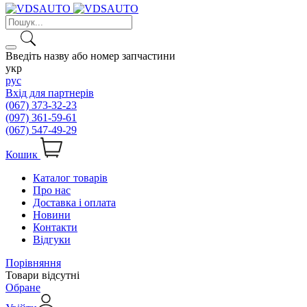
Введіть назву або номер запчастини
укр
рус
Вхід для партнерів
(067) 373-32-23
(097) 361-59-61
(067) 547-49-29
Кошик
Каталог товарів
Про нас
Доставка і оплата
Новини
Контакти
Відгуки
Порівняння
Товари відсутні
Обране