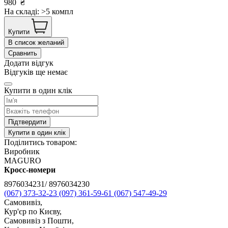
980
₴
На складі: >5 компл
Купити
В список желаний
Сравнить
Додати відгук
Відгуків ще немає
Купити в один клік
Підтвердити
Купити в один клік
Поділитись товаром:
Виробник
MAGURO
Кросс-номери
8976034231/ 8976034230
(067) 373-32-23
(097) 361-59-61
(067) 547-49-29
Самовивіз,
Кур'єр по Києву,
Самовивіз з Пошти,