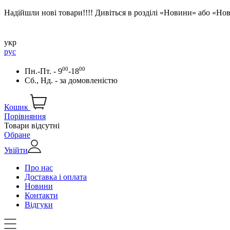
Надійшли нові товари!!!! Дивіться в розділі «Новини» або «Н
укр
рус
00
00
Пн.-Пт. - 9
-18
Сб., Нд. -
за домовленістю
Кошик
Порівняння
Товари відсутні
Обране
Увійти
Про нас
Доставка і оплата
Новини
Контакти
Відгуки