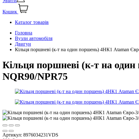
Увійти
Кошик
Каталог товарів
Головна
Вузли автомобіля
Двигун
Кільця поршневі (к-т на один поршень) 4НК1 Ataman Є
Кільця поршневі (к-т на оди
NQR90/NPR75
Артикул:
8976034231VDS