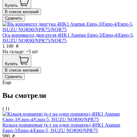
Купить
В список желаний
Сравнить
Ось коромысел двигателя 4HK1 Ataman Евро-3/Евро-4/Евро-5,
ISUZU NQR90/NPR75/NQR75
1 100
₴
На складе: >5 шт
Купить
В список желаний
Сравнить
Еще
Вы смотрели
( 1)
Кольца поршневые (к-т на один поршень) 4НК1 Ataman
Евро-3/Евро-4/Евро-5, ISUZU NQR90/NPR75
980
₴