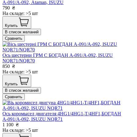
А-091/А-092, Ataman, ISUZU
790
₴
На складе: >5 шт
Купить
В список желаний
Сравнить
Ось шестерни ГРМ С БОГДАН А-091/А-092, ISUZU
NQR71/NQR70
850
₴
На складе: >5 шт
Купить
В список желаний
Сравнить
Ось коромысел двигателя 4HG1/4HG1-T/4HF1,БОГДАН
А-091/А-092, ISUZU NQR71
1 100
₴
На складе: >5 шт