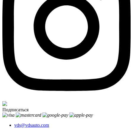
Подписаться
vds@vdsauto.com