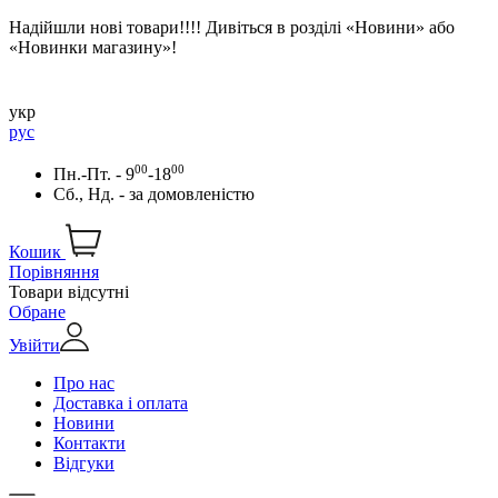
Надійшли нові товари!!!! Дивіться в розділі «Новини» або
«Новинки магазину»!
укр
рус
00
00
Пн.-Пт. - 9
-18
Сб., Нд. -
за домовленістю
Кошик
Порівняння
Товари відсутні
Обране
Увійти
Про нас
Доставка і оплата
Новини
Контакти
Відгуки