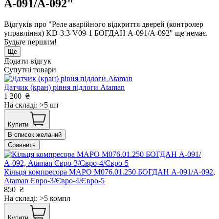
А-091/А-092"
Відгуків про "Реле аварійного відкриття дверей (контролер
управління) KD-3.3-V09-1 БОГДАН А-091/А-092" ще немає.
Будьте першим!
Ще
Додати відгук
Супутні товари
Датчик (кран) рівня підлоги Ataman
1 200
₴
На складі: >5 шт
Купити
В список желаний
Сравнить
Кільця компресора МАРО M076.01.250 БОГДАН А-091/А-092,
Ataman Євро-3/Євро-4/Євро-5
850
₴
На складі: >5 компл
Купити