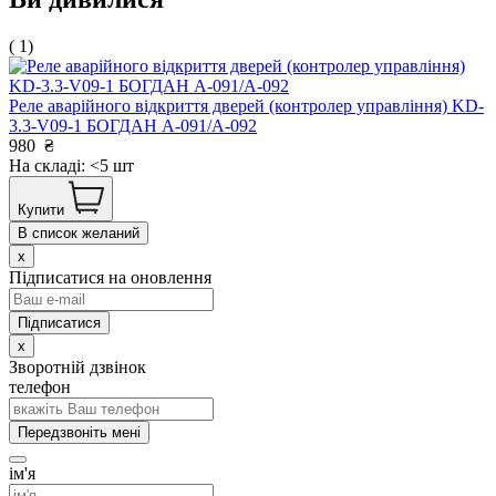
( 1)
Реле аварійного відкриття дверей (контролер управління) KD-
3.3-V09-1 БОГДАН А-091/А-092
980
₴
На складі: <5 шт
Купити
В список желаний
x
Підписатися на оновлення
x
Зворотній дзвінок
телефон
Передзвоніть мені
ім'я