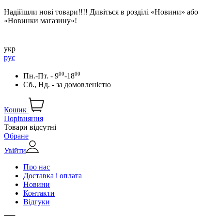
Надійшли нові товари!!!! Дивіться в розділі «Новини» або
«Новинки магазину»!
укр
рус
00
00
Пн.-Пт. - 9
-18
Сб., Нд. -
за домовленістю
Кошик
Порівняння
Товари відсутні
Обране
Увійти
Про нас
Доставка і оплата
Новини
Контакти
Відгуки