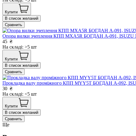
Купити
В список желаний
Сравнить
Опора вилки зчеплення КПП MXA5R БОГДАН А-091, ISUZU
45
₴
На складі: >5 шт
Купити
В список желаний
Сравнить
Прокладка валу проміжного КПП MYY5T БОГДАН А-092, I
30
₴
На складі: <5 шт
Купити
В список желаний
Сравнить
Ще