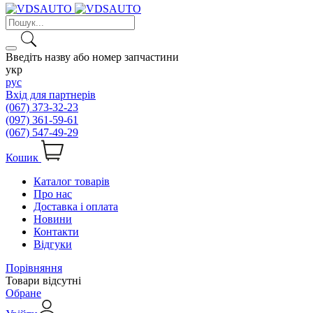
Введіть назву або номер запчастини
укр
рус
Вхід для партнерів
(067) 373-32-23
(097) 361-59-61
(067) 547-49-29
Кошик
Каталог товарів
Про нас
Доставка і оплата
Новини
Контакти
Відгуки
Порівняння
Товари відсутні
Обране