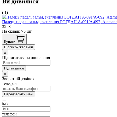
Ви дивилися
( 1)
Палець педалі гальм, зчеплення БОГДАН А-091/А-092, Atama
35
₴
На складі: >5 шт
Купити
В список желаний
x
Підписатися на оновлення
x
Зворотній дзвінок
телефон
Передзвоніть мені
ім'я
телефон