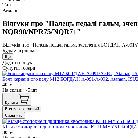
Тип
Аналог
Відгуки про "Палець педалі гальм, зч
NQR90/NPR75/NQR71"
Відгуків про "Палець педалі гальм, зчеплення БОГДАН А-091
Будьте першим!
Ще
Додати відгук
Супутні товари
Болт карданного валу М12 БОГДАН А-091/А-092, Ataman, IS
40
₴
На складі: >5 шт
Купити
В список желаний
Сравнить
Кільце стопорне підшипника хвостовика КПП MYY5T БОГДАН
30
₴
На складі: <5 шт