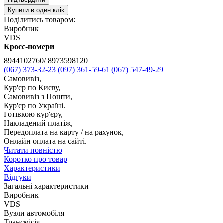
Купити в один клік
Поділитись товаром:
Виробник
VDS
Кросс-номери
8944102760/ 8973598120
(067) 373-32-23
(097) 361-59-61
(067) 547-49-29
Самовивіз,
Кур'єр по Києву,
Самовивіз з Пошти,
Кур'єр по Україні.
Готівкою кур'єру,
Накладений платіж,
Передоплата на карту / на рахунок,
Онлайн оплата на сайті.
Читати повністю
Коротко про товар
Характеристики
Відгуки
Загальні характеристики
Виробник
VDS
Вузли автомобіля
Трансмісія