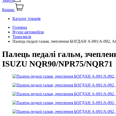
Увійти
Кошик
Каталог товарів
Головна
Вузли автомобіля
Трансмісія
Палець педалі гальм, зчеплення БОГДАН А-091/А-092,
Палець педалі гальм, зчепле
ISUZU NQR90/NPR75/NQR71