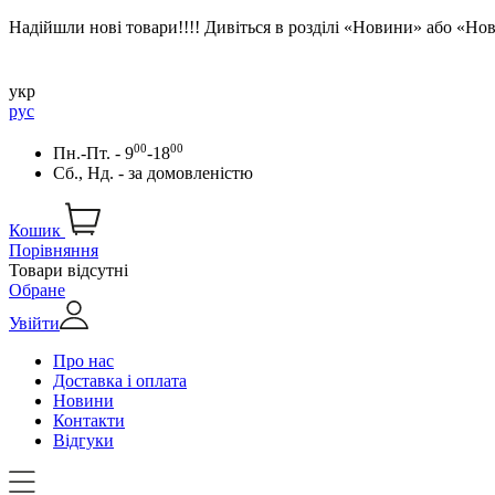
Надійшли нові товари!!!! Дивіться в розділі «Новини» або «Н
укр
рус
00
00
Пн.-Пт. - 9
-18
Сб., Нд. -
за домовленістю
Кошик
Порівняння
Товари відсутні
Обране
Увійти
Про нас
Доставка і оплата
Новини
Контакти
Відгуки