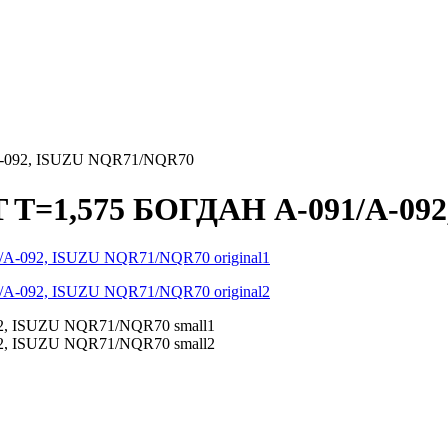
А-092, ISUZU NQR71/NQR70
 T=1,575 БОГДАН А-091/А-09