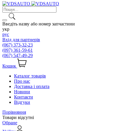
Введіть назву або номер запчастини
укр
рус
Вхід для партнерів
(067) 373-32-23
(097) 361-59-61
(067) 547-49-29
Кошик
Каталог товарів
Про нас
Доставка і оплата
Новини
Контакти
Відгуки
Порівняння
Товари відсутні
Обране