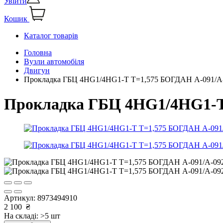
Увійти
Кошик
Каталог товарів
Головна
Вузли автомобіля
Двигун
Прокладка ГБЦ 4HG1/4HG1-T T=1,575 БОГДАН А-091/
Прокладка ГБЦ 4HG1/4HG1-T
Артикул:
8973494910
2 100
₴
На складі: >5 шт