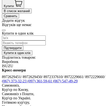
Купити
В список желаний
Сравнить
Додати відгук
Відгуків ще немає
Купити в один клік
Підтвердити
Купити в один клік
Поділитись товаром:
Виробник
ISUZU
Кросс-номери
8972629451/ 8972629450/ 8972337610/ 8972229661/ 8972229660/
(067) 373-32-23
(097) 361-59-61
(067) 547-49-29
Самовивіз,
Кур'єр по Києву,
Самовивіз з Пошти,
Кур'єр по Україні.
Готівкою кур'єру,