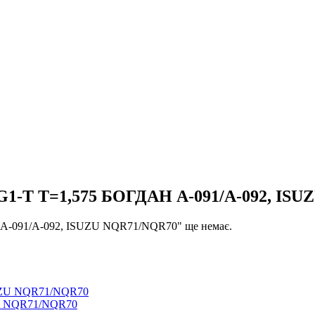
G1-T T=1,575 БОГДАН А-091/А-092, IS
 А-091/А-092, ISUZU NQR71/NQR70" ще немає.
ZU NQR71/NQR70