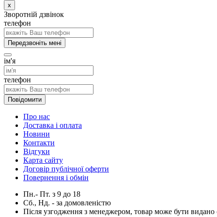
x
Зворотній дзвінок
телефон
Передзвоніть мені
ім'я
телефон
Повідомити
Про нас
Доставка і оплата
Новини
Контакти
Відгуки
Карта сайту
Договір публічної оферти
Повернення і обмін
Пн.- Пт.
з
9
до
18
Сб., Нд. -
за домовленістю
Після узгодження з менеджером, товар може бути видано о