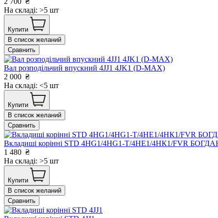
2 700
₴
На складі: >5 шт
Купити
В список желаний
Сравнить
Вал розподільчий впускний 4JJ1 4JK1 (D-MAX)
2 000
₴
На складі: <5 шт
Купити
В список желаний
Сравнить
Вкладиші корінні STD 4HG1/4HG1-T/4HЕ1/4НК1/FVR БОГДАН
1 480
₴
На складі: >5 шт
Купити
В список желаний
Сравнить