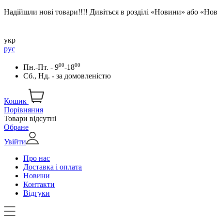
Надійшли нові товари!!!! Дивіться в розділі «Новини» або «Н
укр
рус
00
00
Пн.-Пт. - 9
-18
Сб., Нд. -
за домовленістю
Кошик
Порівняння
Товари відсутні
Обране
Увійти
Про нас
Доставка і оплата
Новини
Контакти
Відгуки