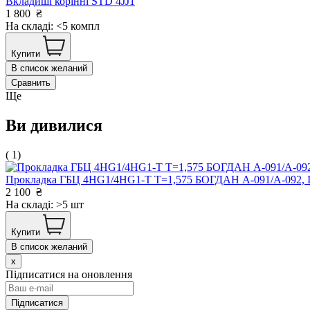
Вкладиші корінні STD 4JJ1
1 800
₴
На складі: <5 компл
Купити
В список желаний
Сравнить
Ще
Ви дивилися
( 1)
Прокладка ГБЦ 4HG1/4HG1-T T=1,575 БОГДАН А-091/А-092
2 100
₴
На складі: >5 шт
Купити
В список желаний
x
Підписатися на оновлення