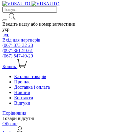
Введіть назву або номер запчастини
укр
рус
Вхід для партнерів
(067) 373-32-23
(097) 361-59-61
(067) 547-49-29
Кошик
Каталог товарів
Про нас
Доставка і оплата
Новини
Контакти
Відгуки
Порівняння
Товари відсутні
Обране