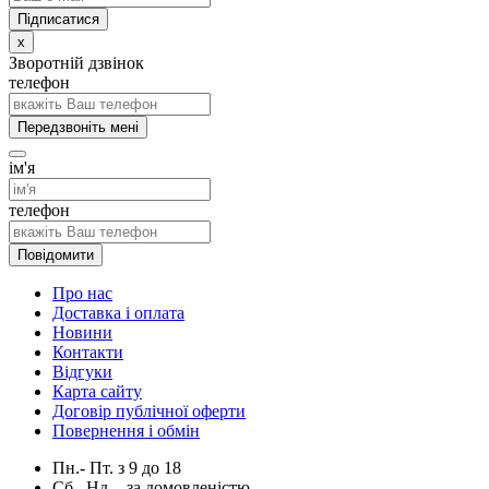
x
Зворотній дзвінок
телефон
Передзвоніть мені
ім'я
телефон
Повідомити
Про нас
Доставка і оплата
Новини
Контакти
Відгуки
Карта сайту
Договір публічної оферти
Повернення і обмін
Пн.- Пт.
з
9
до
18
Сб., Нд. -
за домовленістю