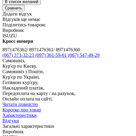
В список желаний
Сравнить
Додати відгук
Відгуків ще немає
Поділитись товаром:
Виробник
ISUZU
Кросс-номери
8971476362/ 8971476361/ 8971476360
(067) 373-32-23
(097) 361-59-61
(067) 547-49-29
Самовивіз,
Кур'єр по Києву,
Самовивіз з Пошти,
Кур'єр по Україні.
Готівкою кур'єру,
Накладений платіж,
Передоплата на карту / на рахунок,
Онлайн оплата на сайті.
Читати повністю
Коротко про товар
Характеристики
Відгуки
Загальні характеристики
Виробник