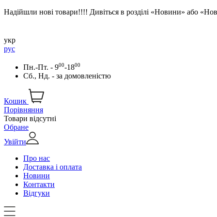
Надійшли нові товари!!!! Дивіться в розділі «Новини» або «Н
укр
рус
00
00
Пн.-Пт. - 9
-18
Сб., Нд. -
за домовленістю
Кошик
Порівняння
Товари відсутні
Обране
Увійти
Про нас
Доставка і оплата
Новини
Контакти
Відгуки