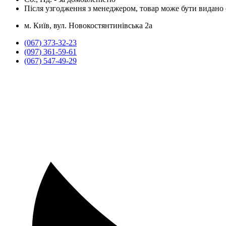
Після узгодження з менеджером, товар може бути видано о
м. Київ, вул. Новокостянтинівська 2а
(067) 373-32-23
(097) 361-59-61
(067) 547-49-29